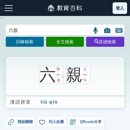
跳
登入
:::
到
主
:::
要
內
語
圖
開
容
注音索引圖示
筆畫索引圖示
部首索引表圖示
言
片
啟
詞條檢索
全文檢索
音讀檢索
搜
搜
鍵
尋
尋
盤
圖
圖
圖
示
示
示
六
親
ㄌ
ㄑ
ㄧ
ㄧ
ˋ
ㄡ
ㄣ
網站導覽
漢語拼音
liù qīn
生字詞彙表
成語故事
開啟關聯
列入收藏
QRcode分享