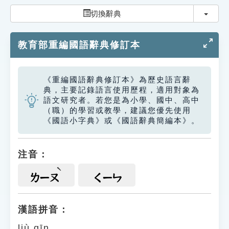
索引選單
切換
切換辭典
知識索引
教育部重編國語辭典修訂本
單字索引
生命大百科索引
《重編國語辭典修訂本》為歷史語言辭
典，主要記錄語言使用歷程，適用對象為
遊戲專區
語文研究者。若您是為小學、國中、高中
（職）的學習或教學，建議您優先使用
《國語小字典》或《國語辭典簡編本》。
教學應用
貓頭鷹博士
注音：
ㄌㄧㄡ
ㄑㄧㄣ
漢語拼音：
liù qīn