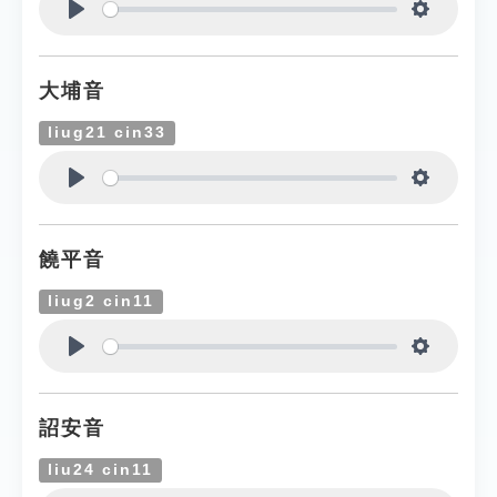
Play
Settings
大埔音
liug21 cin33
Play
Settings
饒平音
liug2 cin11
Play
Settings
詔安音
liu24 cin11