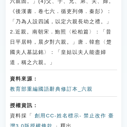
六親固。」(4)父、子、兄、弟、夫、婦。
《後漢書．卷七六．循吏列傳．秦彭》：
「乃為人設四誡，以定六親長幼之禮。」
2.近親。南朝宋．鮑照〈松柏篇〉：「昔
日平居時，晨夕對六親。」唐．韓愈〈楚
國夫人墓誌銘〉：「皇姑以夫人能盡婦
道，稱之六親。」
資料來源：
教育部重編國語辭典修訂本_六親
授權資訊：
資料採「
創用CC-姓名標示- 禁止改作 臺
灣3.0版授權條款
」釋出