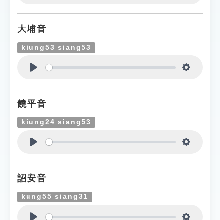
Play
Settings
大埔音
kiung53 siang53
Play
Settings
饒平音
kiung24 siang53
Play
Settings
詔安音
kung55 siang31