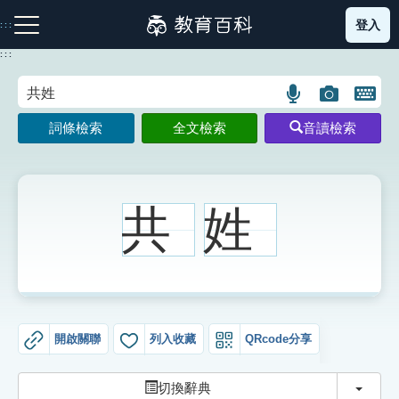
跳
登入
:::
到
主
:::
要
內
語
圖
開
容
注音索引圖示
筆畫索引圖示
部首索引表圖示
言
片
啟
詞條檢索
全文檢索
音讀檢索
搜
搜
鍵
尋
尋
盤
圖
圖
圖
示
示
示
共
姓
網站導覽
生字詞彙表
開啟關聯
列入收藏
QRcode分享
成語故事
切換
切換辭典