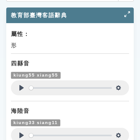
索引選單
教育部臺灣客語辭典
知識索引
單字索引
屬性：
生命大百科索引
形
遊戲專區
四縣音
教學應用
kiung55 xiang55
貓頭鷹博士
Play
Settings
海陸音
kiung33 siang11