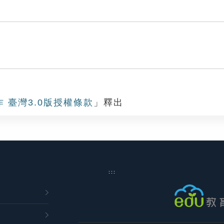
作 臺灣3.0版授權條款
」釋出
:::