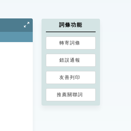
詞條功能
轉寄詞條
錯誤通報
友善列印
推薦關聯詞