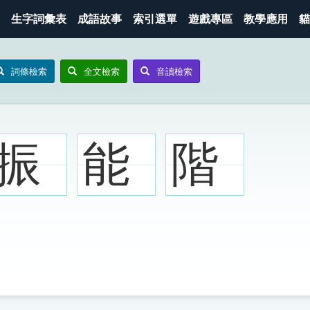
生字詞彙表
成語故事
索引選單
遊戲專區
教學應用
貓
詞條檢索
全文檢索
音讀檢索
振
能
階