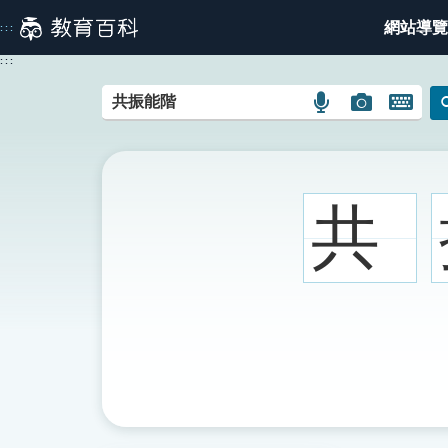
跳
網站導覽
:::
到
主
:::
要
內
語
圖
開
容
言
片
啟
搜
搜
鍵
尋
尋
盤
圖
圖
圖
共
示
示
示