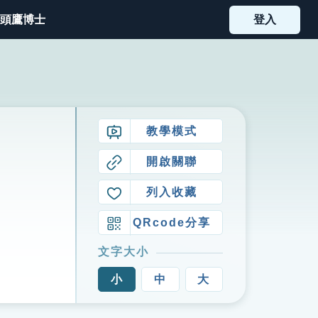
頭鷹博士
登入
教學模式
開啟關聯
列入收藏
QRcode分享
文字大小
小
中
大