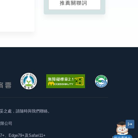
推薦關聯詞
妥之處，請隨時與我們聯絡。
有限公司
57+、Edge79+及Safari11+
貓頭鷹博士