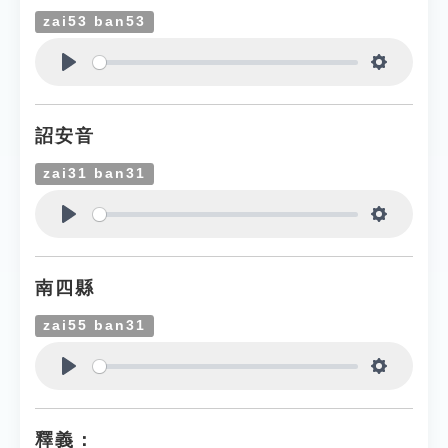
zai53 ban53
Play
Settings
詔安音
zai31 ban31
Play
Settings
南四縣
zai55 ban31
Play
Settings
釋義：