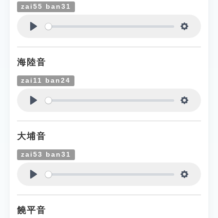
zai55 ban31
Play
Settings
海陸音
zai11 ban24
Play
Settings
大埔音
zai53 ban31
Play
Settings
饒平音