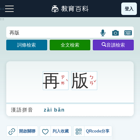
跳
登入
:::
到
主
:::
要
內
語
圖
開
容
注音索引圖示
筆畫索引圖示
部首索引表圖示
言
片
啟
詞條檢索
全文檢索
音讀檢索
搜
搜
鍵
尋
尋
盤
圖
圖
圖
示
示
示
再
版
ㄗ
ㄅ
ˇ
ˋ
ㄞ
ㄢ
網站導覽
漢語拼音
zài bǎn
生字詞彙表
成語故事
開啟關聯
列入收藏
QRcode分享