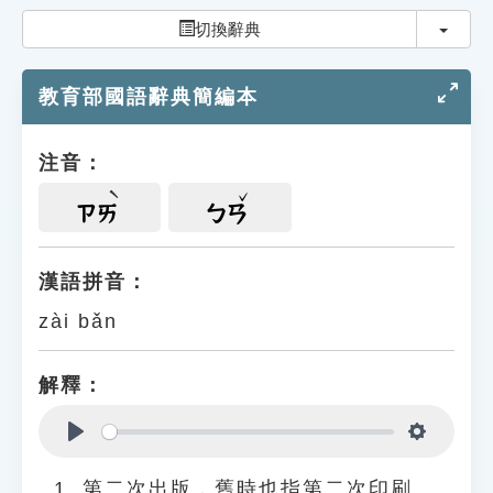
索引選單
切換
切換辭典
知識索引
教育部國語辭典簡編本
單字索引
生命大百科索引
注音：
遊戲專區
ㄗㄞ
ㄅㄢ
教學應用
漢語拼音：
zài bǎn
貓頭鷹博士
解釋：
Play
Settings
第二次出版，舊時也指第二次印刷。