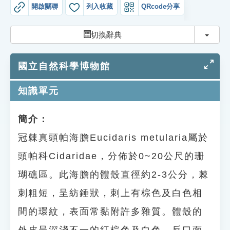
索引選單
開啟關聯
列入收藏
QRcode分享
知識索引
切換
切換辭典
單字索引
國立自然科學博物館
生命大百科索引
知識單元
遊戲專區
簡介：
教學應用
冠棘真頭帕海膽Eucidaris metularia屬於
貓頭鷹博士
頭帕科Cidaridae，分佈於0~20公尺的珊
瑚礁區。此海膽的體殼直徑約2-3公分，棘
刺粗短，呈紡錘狀，刺上有棕色及白色相
間的環紋，表面常黏附許多雜質。體殼的