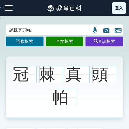
跳
登入
:::
到
主
:::
要
內
語
圖
開
容
注音索引圖示
筆畫索引圖示
部首索引表圖示
言
片
啟
詞條檢索
全文檢索
音讀檢索
搜
搜
鍵
尋
尋
盤
圖
圖
圖
示
示
示
冠
棘
真
頭
網站導覽
帕
生字詞彙表
成語故事