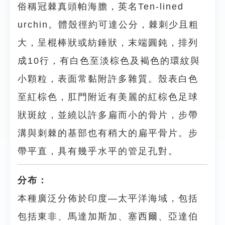
俗稱冠棘真頭帕海膽，英名Ten-lined
urchin。體殼徑約可達公分，棘刺少且粗
大，呈棍棒狀或紡錘狀，末端圓鈍，排列
成10行，有白色至淡棕色及褐色的環紋與
小顆粒，表面常黏附許多雜質。殼表白色
至紅棕色，肛門附近有美麗的紅棕色足球
狀斑紋，並繞以許多扁而小的骨片，步帶
溝與刺棘的基部也有稍大的扁平骨片。步
帶平直，具有幾乎水平的管足孔對。
分布：
本種廣泛分佈於印度—太平洋海域，包括
包括東非、馬達加斯加、塞西爾、亞達伯