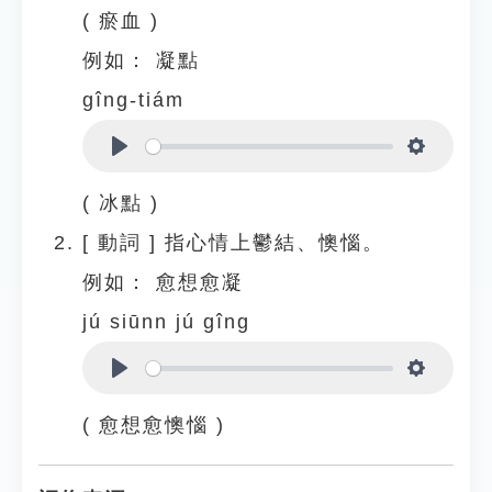
( 瘀血 )
例如：
凝點
gîng-tiám
Play
Settings
( 冰點 )
[
動詞
]
指心情上鬱結、懊惱。
例如：
愈想愈凝
jú siūnn jú gîng
Play
Settings
( 愈想愈懊惱 )