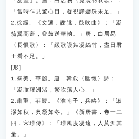
「凝望」。唐．白居易〈霓裳羽衣歌〉：
「當時乍見驚心目，凝視諦聽殊未足。」
2.徐緩。《文選．謝朓．鼓吹曲》：「凝
笳翼高蓋，疊鼓送華輈。」唐．白居易
〈長恨歌〉：「緩歌謾舞凝絲竹，盡日君
王看不足。」
[形]
1.盛美、華麗。唐．韓愈〈幽懷〉詩：
「凝妝耀洲渚，繁吹蕩人心。」
2.肅重、莊嚴。《淮南子．兵略》：「湫
漻如秋，典凝如冬。」《新唐書．卷一二
四．宋璟傳》：「璟風度凝遠，人莫涯其
量。」