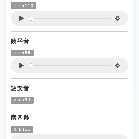
kien113
Play
Settings
饒平音
kien55
Play
Settings
詔安音
kien53
南四縣
kian11