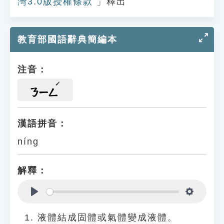
灣3.0版授權條款
」釋出
教育部國語辭典簡編本
注音：
ㄋㄧㄥ
漢語拼音：
níng
解釋：
Play
Settings
液體結成固體或氣體變成液體。