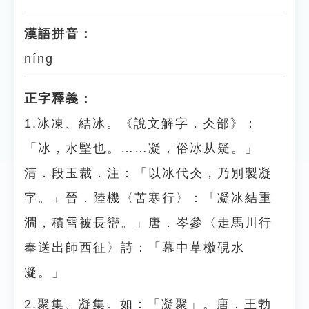
漢語拼音：
níng
正字釋義：
1.冰凍、結冰。《說文解字．仌部》：
「冰，水堅也。……凝，俗冰从疑。」
清．段玉裁．注：「以冰代仌，乃別製凝
字。」晉．陸機〈苦寒行〉：「凝冰結重
澗，積雪被長巒。」唐．岑參〈走馬川行
奉送出師西征〉詩：「幕中草檄硯水
凝。」
2.聚集、凝集。如：「凝聚」。唐．王勃