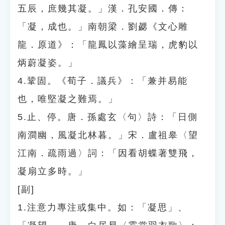
五辰，庶幾其凝。」漢．孔安國．傳：
「凝，成也。」南朝梁．劉勰《文心雕
龍．原道》：「龍鳳以藻繪呈瑞，虎豹以
炳蔚凝姿。」
4.鞏固。《荀子．議兵》：「兼并易能
也，唯堅凝之難焉。」
5.止、停。唐．孫處玄〈句〉詩：「日側
南澗幽，風凝北林暮。」宋．盧祖皋〈望
江南．疏雨過〉詞：「因看胡蝶著雙飛，
凝扇立多時。」
[副]
1.注意力專注或集中。如：「凝思」、