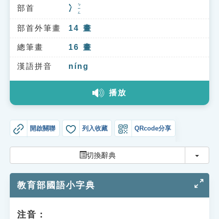
索引選單
ㄅㄧㄥ
部首
冫
知識索引
部首外筆畫
14
畫
單字索引
總筆畫
16
畫
生命大百科索引
漢語拼音
níng
遊戲專區
播放
教學應用
開啟關聯
列入收藏
QRcode分享
貓頭鷹博士
切換
切換辭典
教育部國語小字典
注音：