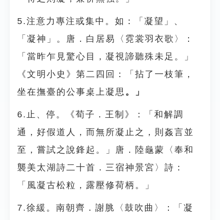
5.注意力專注或集中。如：「凝望」、
「凝神」。唐．白居易〈霓裳羽衣歌〉：
「當昨乍見驚心目，凝視諦聽殊未足。」
《文明小史》第二四回：「拈了一枝筆，
坐在撫臺的公事桌上凝思
。」
6.止、停。《荀子．王制》：「和解調
通，好假道人，而無所凝止之，則姦言並
至，嘗試之說鋒起。」唐．陸龜蒙〈奉和
襲美太湖詩二十首．三宿神景宮〉詩：
「風凝古松粒，露壓修荷柄。」
7.徐緩。南朝齊．謝脁〈鼓吹曲〉：「凝