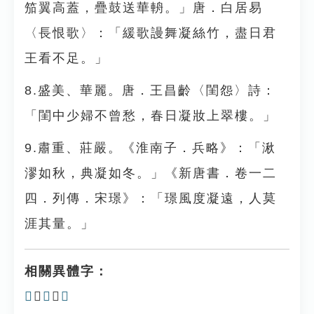
笳翼高蓋，疊鼓送華輈。」唐．白居易
〈長恨歌〉：「緩歌謾舞凝絲竹，盡日君
王看不足。」
8.盛美、華麗。唐．王昌齡〈閨怨〉詩：
「閨中少婦不曾愁，春日凝妝上翠樓。」
9.肅重、莊嚴。《淮南子．兵略》：「湫
漻如秋，典凝如冬。」《新唐書．卷一二
四．列傳．宋璟》：「璟風度凝遠，人莫
涯其量。」
相關異體字：
𣲝
、
𠘥
、
𡷪