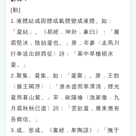
[動]
1.液體結成固體或氣體變成液體。如：
「凝結」。《易經．坤卦．象曰》：「履
霜堅冰，陰始凝也。」唐．岑參〈走馬川
行奉送出師西征〉詩：「幕中草檄硯水
凝。」
2.聚集、凝集。如：「凝聚」。唐．王勃
〈滕王閣序〉：「潦水盡而寒潭清，煙光
凝而暮山紫。」宋．歐陽修〈漁家傲．九
月霜秋秋已盡〉詞：「雲欲凝，雁來應有
吾鄉信。」
3.成、形成。《書經．皋陶謨》：「撫于