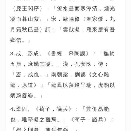
〈滕王閣序〉：「潦水盡而寒潭清，煙光
凝而暮山紫。」宋．歐陽修〈漁家傲．九
月霜秋已盡〉詞：「雲欲凝，雁來應有吾
鄉信。」
3.成、形成。《書經．皋陶謨》：「撫於
五辰，庶幾其凝。」漢．孔安國．傳：
「凝，成也。」南朝梁．劉勰《文心雕
龍．原道》：「龍鳳以藻繪呈瑞，虎豹以
炳蔚凝姿。」
4.鞏固。《荀子．議兵》：「兼併易能
也，唯堅凝之難焉。」《荀子．議兵》：
「得之則凝，兼併無強。」