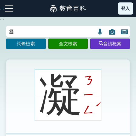
跳
登入
:::
到
主
:::
要
內
語
圖
開
容
注音索引圖示
筆畫索引圖示
部首索引表圖示
言
片
啟
詞條檢索
全文檢索
音讀檢索
搜
搜
鍵
尋
尋
盤
圖
圖
圖
示
示
示
凝
ㄋ
ㄧ
網站導覽
ˊ
ㄥ
生字詞彙表
成語故事