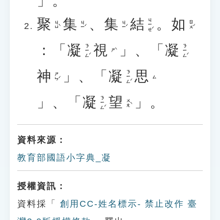
」。
聚
集
、
集
結
。
如
ㄐㄧㄝˊ
ㄐㄩˋ
ㄐㄧˊ
ㄐㄧˊ
ㄖㄨˊ
：「
凝
視
」、「
凝
ㄋㄧㄥˊ
ㄋㄧㄥˊ
ㄕˋ
神
」、「
凝
思
ㄋㄧㄥˊ
ㄕㄣˊ
ㄙ
」、「
凝
望
」。
ㄋㄧㄥˊ
ㄨㄤˋ
資料來源：
教育部國語小字典_凝
授權資訊：
資料採「
創用CC-姓名標示- 禁止改作 臺