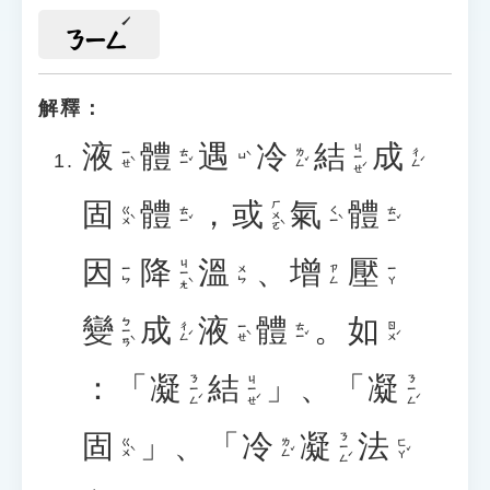
ㄋㄧㄥ
解釋：
液
體
遇
冷
結
成
ㄐㄧㄝˊ
ㄧㄝˋ
ㄊㄧˇ
ㄌㄥˇ
ㄔㄥˊ
ㄩˋ
固
體
，
或
氣
體
ㄏㄨㄛˋ
ㄍㄨˋ
ㄊㄧˇ
ㄑㄧˋ
ㄊㄧˇ
因
降
溫
、
增
壓
ㄐㄧㄤˋ
ㄧㄣ
ㄨㄣ
ㄗㄥ
ㄧㄚ
變
成
液
體
。
如
ㄅㄧㄢˋ
ㄔㄥˊ
ㄧㄝˋ
ㄊㄧˇ
ㄖㄨˊ
：「
凝
結
」、「
凝
ㄋㄧㄥˊ
ㄐㄧㄝˊ
ㄋㄧㄥˊ
固
」、「
冷
凝
法
ㄋㄧㄥˊ
ㄍㄨˋ
ㄌㄥˇ
ㄈㄚˇ