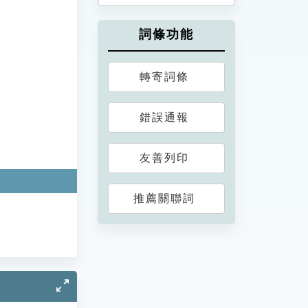
詞條功能
轉寄詞條
錯誤通報
友善列印
推薦關聯詞