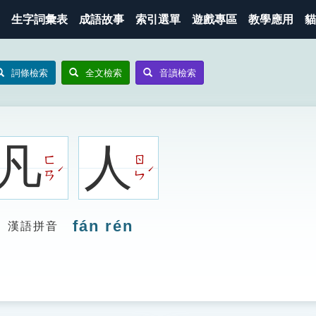
生字詞彙表
成語故事
索引選單
遊戲專區
教學應用
貓
詞條檢索
全文檢索
音讀檢索
凡
人
ㄈ
ㄖ
ˊ
ˊ
ㄢ
ㄣ
fán rén
漢語拼音