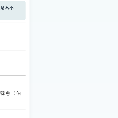
您是為小
．韓愈〈伯