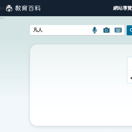
跳
網站導覽
:::
到
主
:::
要
內
語
圖
開
容
言
片
啟
搜
搜
鍵
尋
尋
盤
圖
圖
圖
示
示
示