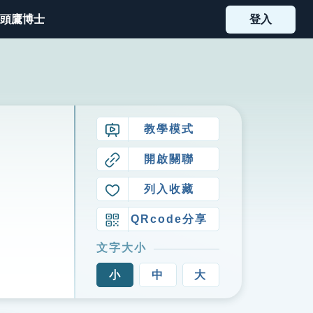
頭鷹博士
登入
教學模式
開啟關聯
列入收藏
QRcode分享
文字大小
小
中
大