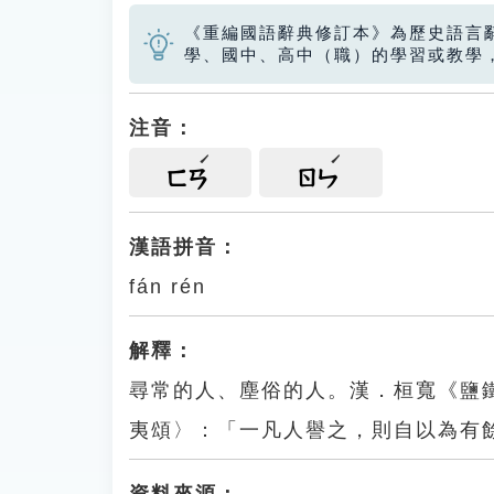
《重編國語辭典修訂本》為歷史語言
學、國中、高中（職）的學習或教學
注音：
ㄈㄢ
ㄖㄣ
漢語拼音：
fán rén
解釋：
尋常的人、塵俗的人。漢．桓寬《鹽
夷頌〉：「一凡人譽之，則自以為有