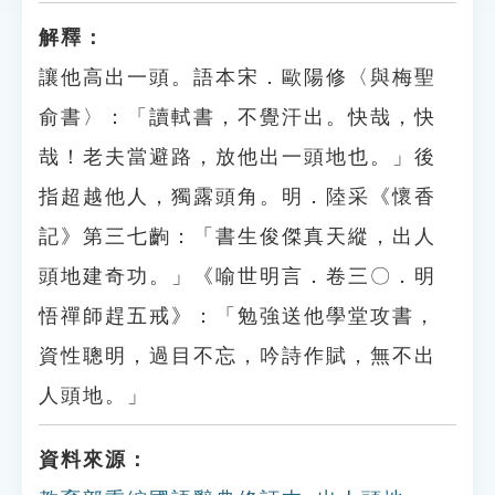
解釋：
讓他高出一頭。語本宋．歐陽修〈與梅聖
俞書〉：「讀軾書，不覺汗出。快哉，快
哉！老夫當避路，放他出一頭地也。」後
指超越他人，獨露頭角。明．陸采《懷香
記》第三七齣：「書生俊傑真天縱，出人
頭地建奇功。」《喻世明言．卷三〇．明
悟禪師趕五戒》：「勉強送他學堂攻書，
資性聰明，過目不忘，吟詩作賦，無不出
人頭地。」
資料來源：