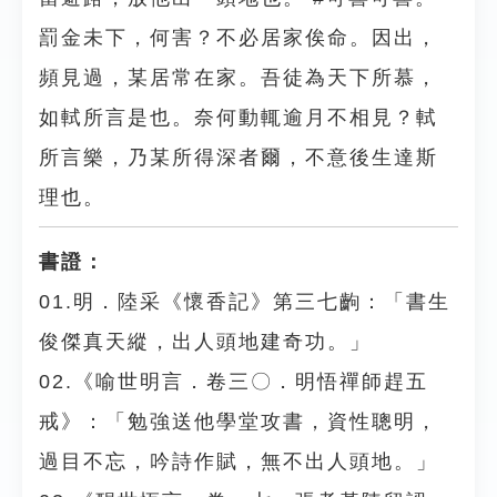
罰金未下，何害？不必居家俟命。因出，
頻見過，某居常在家。吾徒為天下所慕，
如軾所言是也。奈何動輒逾月不相見？軾
所言樂，乃某所得深者爾，不意後生達斯
理也。
書證：
01.明．陸采《懷香記》第三七齣：「書生
俊傑真天縱，出人頭地建奇功。」
02.《喻世明言．卷三〇．明悟禪師趕五
戒》：「勉強送他學堂攻書，資性聰明，
過目不忘，吟詩作賦，無不出人頭地。」