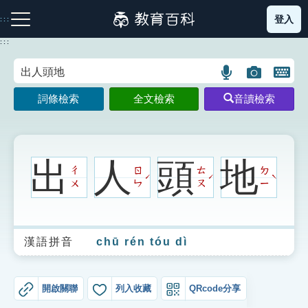
跳
登入
:::
到
主
:::
要
內
語
圖
開
容
注音索引圖示
筆畫索引圖示
部首索引表圖示
言
片
啟
詞條檢索
全文檢索
音讀檢索
搜
搜
鍵
尋
尋
盤
圖
圖
圖
示
示
示
出
人
頭
地
ㄔ
ㄖ
ㄊ
ㄉ
ˊ
ˊ
ˋ
ㄨ
ㄣ
ㄡ
ㄧ
網站導覽
漢語拼音
chū rén tóu dì
生字詞彙表
成語故事
開啟關聯
列入收藏
QRcode分享