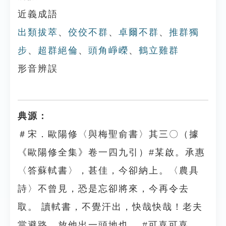
近義成語
出類拔萃
、
佼佼不群
、
卓爾不群
、
推群獨
步
、
超群絕倫
、
頭角崢嶸
、
鶴立雞群
形音辨誤
典源：
＃宋．歐陽修〈與梅聖俞書〉其三〇（據
《歐陽修全集》卷一四九引）#某啟。承惠
〈答蘇軾書〉，甚佳，今卻納上。〈農具
詩〉不曾見，恐是忘卻將來，今再令去
取。 讀軾書，不覺汗出，快哉快哉！老夫
當避路，放他出一頭地也。 #可喜可喜。