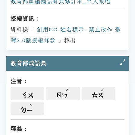
教育部重編國語辭典修訂本_出人頭地
授權資訊：
資料採「
創用CC-姓名標示- 禁止改作 臺
灣3.0版授權條款
」釋出
教育部成語典
注音：
ㄔㄨ
ㄖㄣ
ㄊㄡ
ㄉㄧ
釋義：