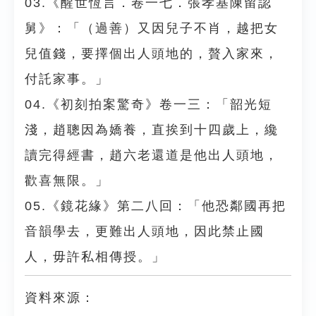
03.《醒世恆言．卷一七．張孝基陳留認
舅》：「（過善）又因兒子不肖，越把女
兒值錢，要擇個出人頭地的，贅入家來，
付託家事。」
04.《初刻拍案驚奇》卷一三：「韶光短
淺，趙聰因為嬌養，直挨到十四歲上，纔
讀完得經書，趙六老還道是他出人頭地，
歡喜無限。」
05.《鏡花緣》第二八回：「他恐鄰國再把
音韻學去，更難出人頭地，因此禁止國
人，毋許私相傳授。」
資料來源：