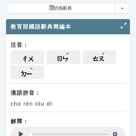
索引選單
切換
切換辭典
知識索引
教育部國語辭典簡編本
單字索引
生命大百科索引
注音：
遊戲專區
ㄔㄨ
ㄖㄣ
ㄊㄡ
教學應用
ㄉㄧ
貓頭鷹博士
漢語拼音：
chū rén tóu dì
解釋：