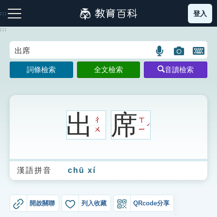
跳
登入
:::
到
主
:::
要
內
語
圖
開
容
注音索引圖示
筆畫索引圖示
部首索引表圖示
言
片
啟
詞條檢索
全文檢索
音讀檢索
搜
搜
鍵
尋
尋
盤
圖
圖
圖
示
示
示
出
席
ㄔ
ㄒ
ˊ
ㄨ
ㄧ
網站導覽
漢語拼音
chū xí
生字詞彙表
成語故事
開啟關聯
列入收藏
QRcode分享