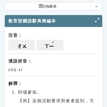
索引選單
切換
切換辭典
知識索引
教育部國語辭典簡編本
單字索引
生命大百科索引
注音：
遊戲專區
ㄔㄨ
ㄒㄧ
教學應用
漢語拼音：
chū xí
貓頭鷹博士
解釋：
到場參加。
【例】這個活動要求與會者簽到，方