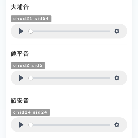
大埔音
chud21 sid54
Play
Settings
饒平音
chud2 sid5
Play
Settings
詔安音
chid24 sid24
Play
Settings