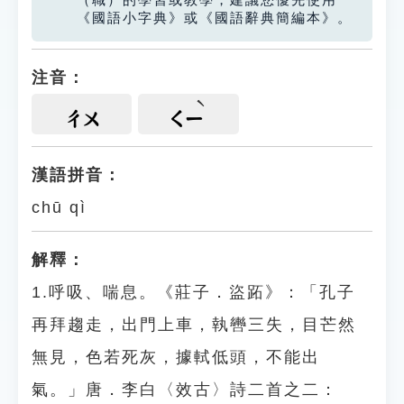
（職）的學習或教學，建議您優先使用
《國語小字典》或《國語辭典簡編本》。
注音：
ㄔㄨ
ㄑㄧ
漢語拼音：
chū qì
解釋：
1.呼吸、喘息。《莊子．盜跖》：「孔子
再拜趨走，出門上車，執轡三失，目芒然
無見，色若死灰，據軾低頭，不能出
氣。」唐．李白〈效古〉詩二首之二：