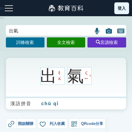
跳
登入
:::
到
主
:::
要
內
語
圖
開
容
注音索引圖示
筆畫索引圖示
部首索引表圖示
言
片
啟
詞條檢索
全文檢索
音讀檢索
搜
搜
鍵
尋
尋
盤
圖
圖
圖
示
示
示
出
氣
ㄔ
ㄑ
ˋ
ㄨ
ㄧ
網站導覽
漢語拼音
chū qì
生字詞彙表
成語故事
開啟關聯
列入收藏
QRcode分享