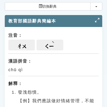
索引選單
切換
切換辭典
知識索引
教育部國語辭典簡編本
單字索引
生命大百科索引
注音：
遊戲專區
ㄔㄨ
ㄑㄧ
教學應用
漢語拼音：
chū qì
貓頭鷹博士
解釋：
發洩怨憤。
【例】我們應該做好情緒管理，不能