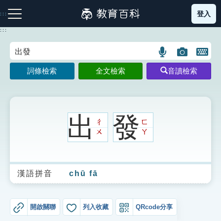
跳
登入
:::
到
主
:::
要
內
語
圖
開
容
注音索引圖示
筆畫索引圖示
部首索引表圖示
言
片
啟
詞條檢索
全文檢索
音讀檢索
搜
搜
鍵
尋
尋
盤
圖
圖
圖
示
示
示
出
發
ㄔ
ㄈ
ㄨ
ㄚ
網站導覽
漢語拼音
chū fā
生字詞彙表
成語故事
開啟關聯
列入收藏
QRcode分享