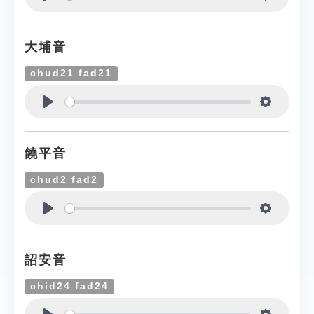
Play
Settings
大埔音
chud21 fad21
Play
Settings
饒平音
chud2 fad2
Play
Settings
詔安音
chid24 fad24