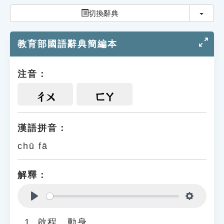
索引選單
切換
切換辭典
知識索引
教育部國語辭典簡編本
單字索引
生命大百科索引
注音：
遊戲專區
ㄔㄨ
ㄈㄚ
教學應用
漢語拼音：
chū fā
貓頭鷹博士
解釋：
Play
Settings
啟程、動身。