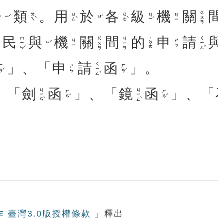
一
類
。
用
於
各
級
機
關
ㄍㄨㄢ
ㄌㄟˋ
ㄩㄥˋ
ㄍㄜˋ
ㄐㄧˊ
ㄐㄧ
ㄧˊ
ㄩˊ
民
與
機
關
間
的
申
請
ㄇㄧㄣˊ
ㄑㄧㄥˇ
ㄍㄨㄢ
ㄐㄧㄢ
˙ㄉㄜ
ㄐㄧ
ㄕㄣ
ㄩˇ
」、「
申
請
函
」。
ㄑㄧㄥˇ
ㄢˊ
ㄏㄢˊ
ㄕㄣ
：「
劍
函
」、「
鏡
函
」、「
ㄐㄧㄢˋ
ㄐㄧㄥˋ
ㄏㄢˊ
ㄏㄢˊ
作 臺灣3.0版授權條款
」釋出