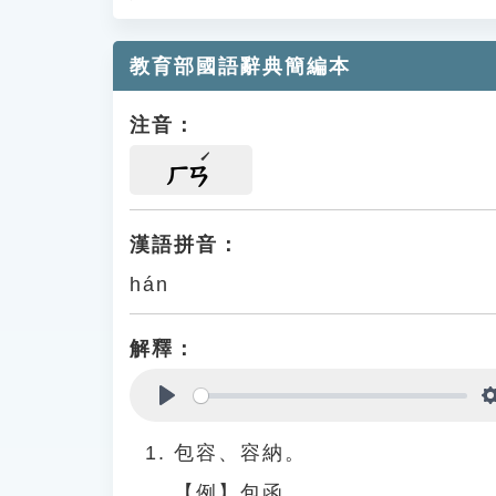
教育部國語辭典簡編本
注音：
ㄏㄢ
漢語拼音：
hán
解釋：
Play
包容、容納。
【例】包函