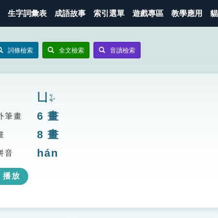
生字詞彙表
成語故事
索引選單
遊戲專區
教學應用
貓
詞條檢索
全文檢索
音讀檢索
凵
ㄎㄢˇ
6
畫
外筆畫
8
畫
畫
hán
拼音
播放