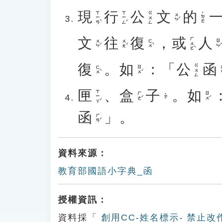
現
行
公
文
的
ㄒㄧㄢˋ
ㄒㄧㄥˊ
ㄍㄨㄥ
˙ㄉㄜ
ㄨㄣˊ
文
往
復
，
或
人
ㄏㄨㄛˋ
ㄨㄣˊ
ㄨㄤˇ
ㄈㄨˋ
ㄖㄣˊ
復
。
如
：「
公
函
ㄍㄨㄥ
ㄈㄨˋ
ㄖㄨˊ
ㄏ
匣
、
盒
子
。
如
ㄒㄧㄚˊ
ㄏㄜˊ
ㄖㄨˊ
˙ㄗ
函
」。
ㄏㄢˊ
資料來源：
教育部國語小字典_函
授權資訊：
資料採「
創用CC-姓名標示- 禁止改