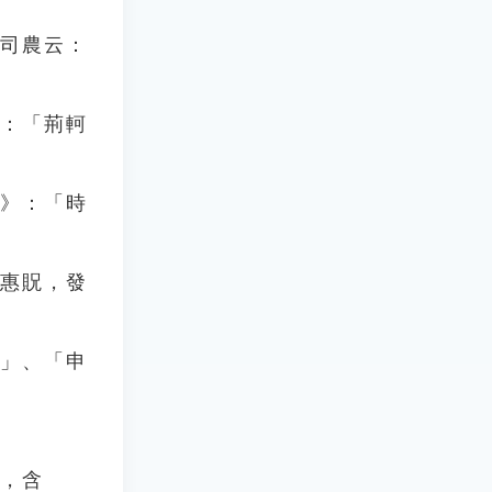
鄭司農云：
》：「荊軻
記》：「時
所惠貺，發
函」、「申
函，含