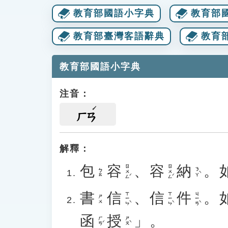
教育部國語小字典
教育部
教育部臺灣客語辭典
教育
教育部國語小字典
注音：
ㄏㄢ
解釋：
包
容
、
容
納
。
ㄖㄨㄥˊ
ㄖㄨㄥˊ
ㄋㄚˋ
ㄅㄠ
書
信
、
信
件
。
ㄒㄧㄣˋ
ㄒㄧㄣˋ
ㄐㄧㄢˋ
ㄕㄨ
函
授
」。
ㄏㄢˊ
ㄕㄡˋ