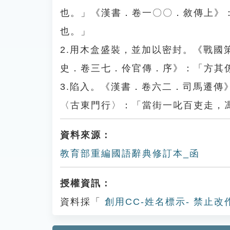
也。」《漢書．卷一〇〇．敘傳上》
也。」
2.用木盒盛裝，並加以密封。《戰
史．卷三七．伶官傳．序》：「方其
3.陷入。《漢書．卷六二．司馬遷
〈古東門行〉：「當街一叱百吏走，
資料來源：
教育部重編國語辭典修訂本_函
授權資訊：
資料採「
創用CC-姓名標示- 禁止改