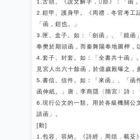
1.舌頭。《說文解字．𢎘部》：「函
2.鎧甲、護身甲。《周禮．冬官考
「函，鎧也。」
3.匣、盒子。如：「劍函」、「鏡
奉樊於期頭函，而秦舞陽奉地圖柙，
4.套子、封套。如：「全書共十函
見宮人出六十餘函，於億歲殿曝之，
5.書信、信件。如：「來函」、「
函伸紙。」唐．李商隱〈隋宮〉詩：
6.現行公文的一類。用於各級機關
請函」。
[動]
1.包容、容納。《詩經．周頌．載