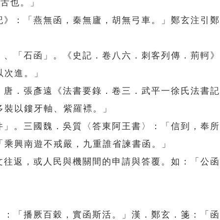
，舌也。」
工記》：「燕無函，秦無廬，胡無弓車。」鄭玄注引
函」、「石函」。《史記．卷八六．刺客列傳．荊軻
以次進。」
」。唐．張彥遠《法書要錄．卷三．武平一徐氏法書
多裝以鏤牙軸、紫羅褾。」
函件」。三國魏．吳質〈答東阿王書〉：「信到，奉
「乘興南遊不戒嚴，九重誰省諫書函。」
公文往返，或人民與機關間的申請與答覆。如：「公
芟》：「播厥百穀，實函斯活。」漢．鄭玄．箋：「