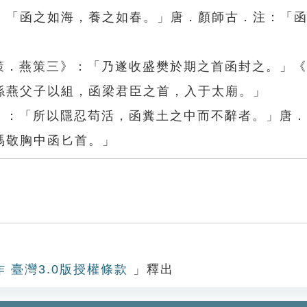
：「函之如海，養之如春。」唐．顏師古．注：「
國策．燕策三》：「乃遂收盛樊於期之首函封之。」
係燕父子以組，函梁君臣之首，入于太廟。」
傳》：「所以隱忍苟活，函糞土之中而不辭者。」唐
馮敬胸中函匕首。」
作 臺灣3.0版授權條款
」釋出