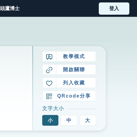
頭鷹博士
登入
教學模式
開啟關聯
列入收藏
QRcode分享
文字大小
小
中
大