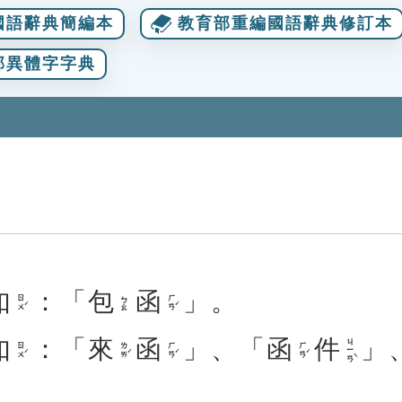
國語辭典簡編本
教育部重編國語辭典修訂本
部異體字字典
如
：「
包
函
」。
ㄖㄨˊ
ㄏㄢˊ
ㄅㄠ
如
：「
來
函
」、「
函
件
」
ㄐㄧㄢˋ
ㄖㄨˊ
ㄌㄞˊ
ㄏㄢˊ
ㄏㄢˊ