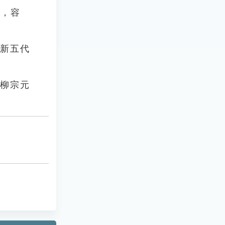
函，容
《新五代
．柳宗元