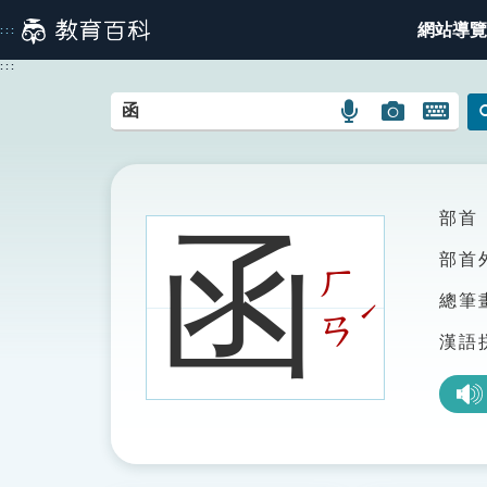
跳
網站導覽
:::
到
主
:::
要
內
語
圖
開
容
言
片
啟
搜
搜
鍵
尋
尋
盤
圖
圖
圖
部首
函
示
示
示
部首
ㄏ
總筆
ˊ
ㄢ
漢語