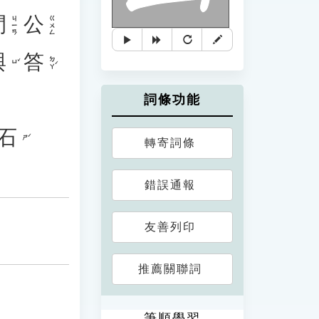
間
公
ㄐㄧㄢ
ㄍㄨㄥ
與
答
ㄉㄚˊ
ㄩˇ
詞條功能
石
ㄕˊ
轉寄詞條
錯誤通報
友善列印
推薦關聯詞
筆順學習