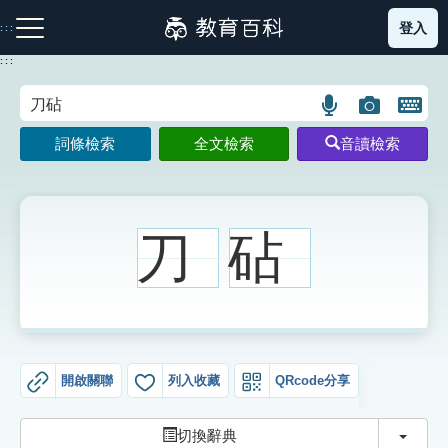
跳
登入
:::
到
主
:::
要
內
語
圖
開
容
注音索引圖示
筆畫索引圖示
部首索引表圖示
言
片
啟
詞條檢索
全文檢索
音讀檢索
搜
搜
鍵
尋
尋
盤
圖
圖
圖
示
示
示
刀
砧
網站導覽
生字詞彙表
開啟關聯
列入收藏
QRcode分享
成語故事
切換
切換辭典