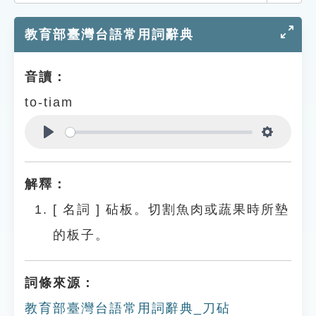
索引選單
教育部臺灣台語常用詞辭典
知識索引
單字索引
音讀：
生命大百科索引
to-tiam
遊戲專區
Play
Settings
教學應用
解釋：
貓頭鷹博士
[
名詞
]
砧板。切割魚肉或蔬果時所墊
的板子。
詞條來源：
教育部臺灣台語常用詞辭典_刀砧