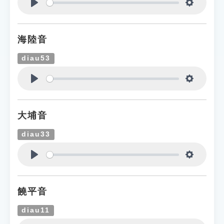
Play
Settings
海陸音
diau53
Play
Settings
大埔音
diau33
Play
Settings
饒平音
diau11