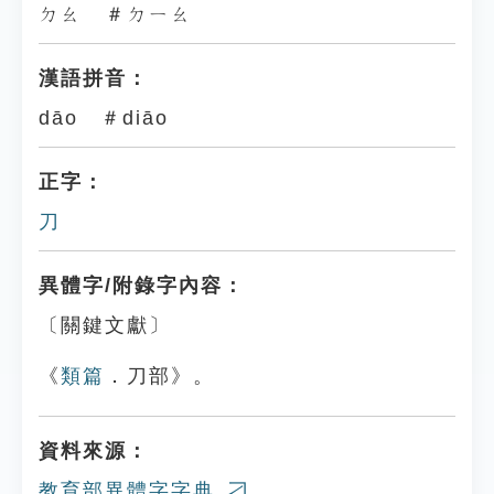
ㄉㄠ ＃ㄉㄧㄠ
漢語拼音：
dāo ＃diāo
正字：
刀
異體字/附錄字內容：
〔關鍵文獻〕
《
類篇
．刀部》。
資料來源：
教育部異體字字典_刁