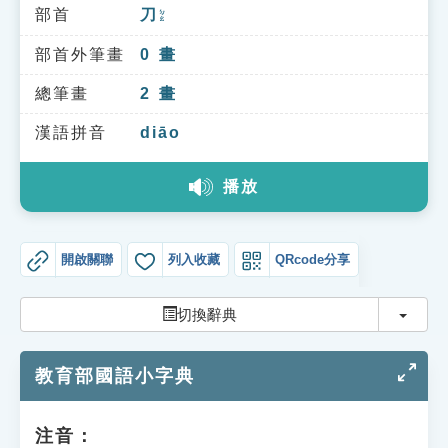
索引選單
部首
刀
ㄉㄠ
知識索引
部首外筆畫
0
畫
單字索引
總筆畫
2
畫
生命大百科索引
漢語拼音
diāo
播放
遊戲專區
教學應用
開啟關聯
列入收藏
QRcode分享
貓頭鷹博士
切換
切換辭典
教育部國語小字典
注音：