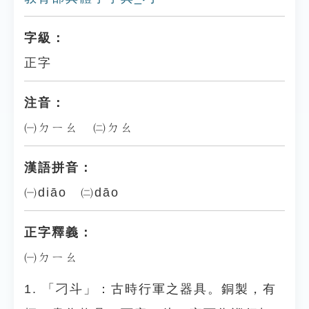
字級：
正字
注音：
㈠ㄉㄧㄠ ㈡ㄉㄠ
漢語拼音：
㈠diāo ㈡dāo
正字釋義：
㈠ㄉㄧㄠ
1. 「刁斗」：古時行軍之器具。銅製，有