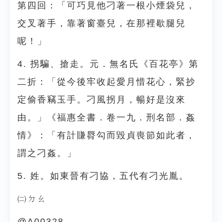
第四回：「可巧見他刁著一根小煙袋兒，
交叉著手，靠著窗臺兒，在那裡歇腿兒
呢！」
4. 拐騙、搶走。元．無名氏《百花亭》第
二折：「從今後牢收起愛月惜花心，緊抄
定偷香竊玉手。刁風拐月，暢好是沒來
由。」《福惠全書．卷一九．刑名部．姦
情》：「有計賺脣勾而毀貞喪節如此者，
謂之刁姦。」
5. 姓。如東晉有刁協，五代有刁光胤。
㈡ㄉㄠ
@A00328