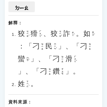
ㄉㄧㄠ
解釋：
狡
猾
、
狡
詐
。
如
ㄐㄧㄠˇ
ㄏㄨㄚˊ
ㄐㄧㄠˇ
ㄓㄚˋ
ㄖㄨˊ
：「
刁
民
」、「
刁
ㄇㄧㄣˊ
ㄉㄧㄠ
ㄉㄧㄠ
蠻
」、「
刁
滑
ㄏㄨㄚˊ
ㄉㄧㄠ
ㄇㄢˊ
」、「
刁
鑽
」。
ㄉㄧㄠ
ㄗㄨㄢ
姓
。
ㄒㄧㄥˋ
資料來源：