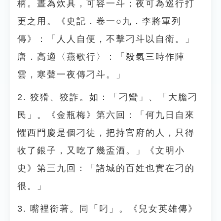
柄。晝為炊具，可容一斗；夜可為巡行打
更之用。《史記．卷一○九．李將軍列
傳》：「人人自便，不擊刁斗以自衛。」
唐．高適〈燕歌行〉：「殺氣三時作陣
雲，寒聲一夜傳刁斗。」
2. 狡猾、狡詐。如：「刁蠻」、「大膽刁
民」。《金瓶梅》第六回：「何九日自來
懼西門慶是個刁徒，把持官府的人，只得
收了銀子，又吃了幾盃酒。」《文明小
史》第三九回：「諸城的百姓也實在刁的
很。」
3. 嘴裡銜著。同「叼」。《兒女英雄傳》