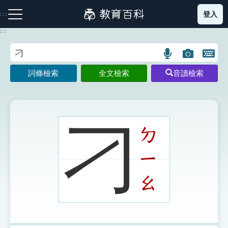
跳
登入
:::
到
主
:::
要
內
語
圖
開
容
注音索引圖示
筆畫索引圖示
部首索引表圖示
言
片
啟
詞條檢索
全文檢索
音讀檢索
搜
搜
鍵
尋
尋
盤
圖
圖
圖
示
示
示
刁
ㄉ
ㄧ
網站導覽
ㄠ
生字詞彙表
成語故事