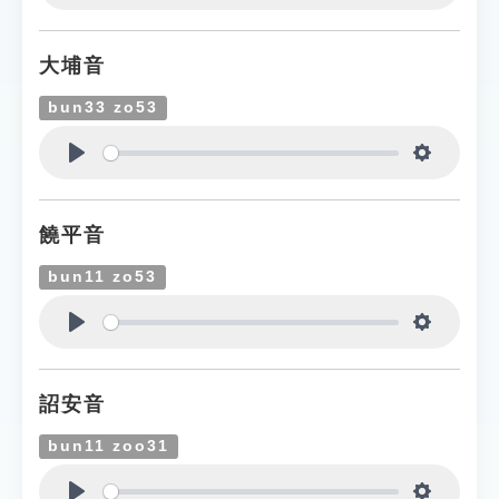
Play
Settings
大埔音
bun33 zo53
Play
Settings
饒平音
bun11 zo53
Play
Settings
詔安音
bun11 zoo31