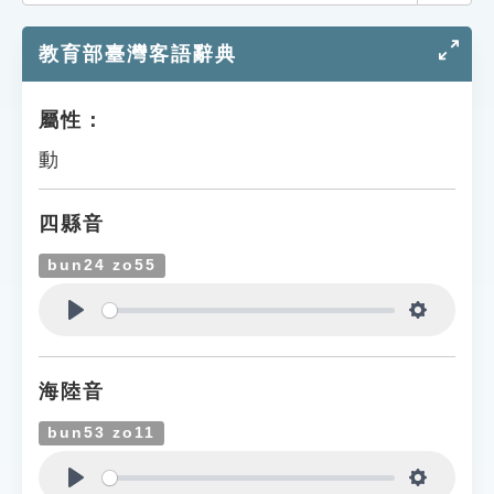
索引選單
教育部臺灣客語辭典
知識索引
單字索引
屬性：
生命大百科索引
動
遊戲專區
四縣音
教學應用
bun24 zo55
貓頭鷹博士
Play
Settings
海陸音
bun53 zo11