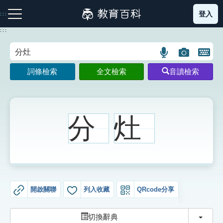
跳
登入
:::
到
主
:::
要
內
語
圖
開
容
注音索引圖示
筆畫索引圖示
部首索引表圖示
言
片
啟
詞條檢索
全文檢索
音讀檢索
搜
搜
鍵
尋
尋
盤
圖
圖
圖
示
示
示
分
灶
網站導覽
生字詞彙表
開啟關聯
列入收藏
QRcode分享
成語故事
切換
切換辭典