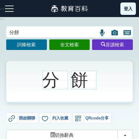
跳
登入
:::
到
主
:::
要
內
語
圖
開
容
注音索引圖示
筆畫索引圖示
部首索引表圖示
言
片
啟
詞條檢索
全文檢索
音讀檢索
搜
搜
鍵
尋
尋
盤
圖
圖
圖
示
示
示
分
餅
網站導覽
生字詞彙表
開啟關聯
列入收藏
QRcode分享
成語故事
切換
切換辭典