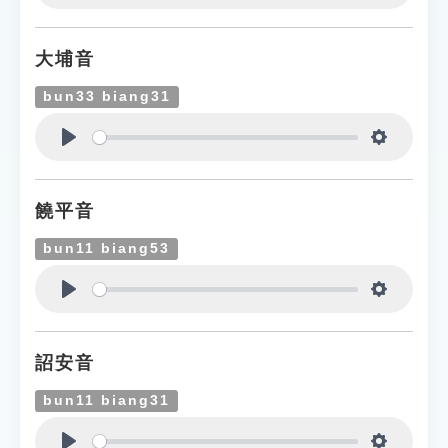
Play
Settings
大埔音
bun33 biang31
Play
Settings
饒平音
bun11 biang53
Play
Settings
詔安音
bun11 biang31