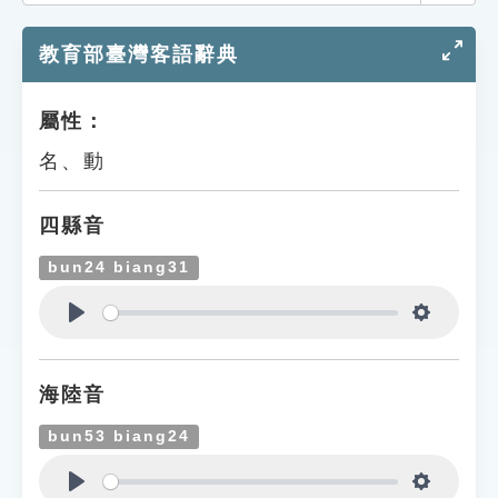
索引選單
教育部臺灣客語辭典
知識索引
單字索引
屬性：
生命大百科索引
名、動
遊戲專區
四縣音
教學應用
bun24 biang31
貓頭鷹博士
Play
Settings
海陸音
bun53 biang24