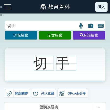
跳
登入
:::
到
主
:::
要
內
語
圖
開
容
注音索引圖示
筆畫索引圖示
部首索引表圖示
言
片
啟
詞條檢索
全文檢索
音讀檢索
搜
搜
鍵
尋
尋
盤
圖
圖
圖
示
示
示
切
手
網站導覽
生字詞彙表
開啟關聯
列入收藏
QRcode分享
成語故事
切換
切換辭典