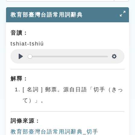
索引選單
教育部臺灣台語常用詞辭典
知識索引
單字索引
音讀：
生命大百科索引
tshiat-tshiú
遊戲專區
Play
Settings
教學應用
解釋：
貓頭鷹博士
[
名詞
]
郵票。源自日語「切手（きっ
て）」。
詞條來源：
教育部臺灣台語常用詞辭典_切手