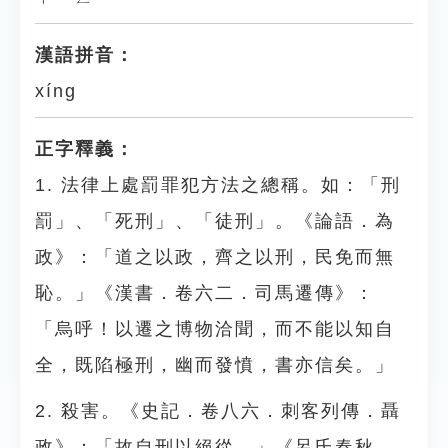
漢語拼音：
xíng
正字釋義：
1. 法律上處罰罪犯方法之總稱。如：「刑
罰」、「死刑」、「徒刑」。《論語．為
政》：「道之以政，齊之以刑，民免而無
恥。」《漢書．卷六二．司馬遷傳》：
「烏呼！以遷之博物洽聞，而不能以知自
全，既陷極刑，幽而發憤，書亦信矣。」
2. 殺害。《史記．卷八六．刺客列傳．聶
政》：「故自刑以絕從。」《呂氏春秋．