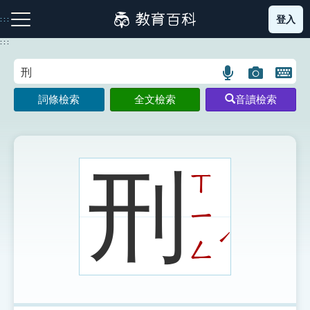
跳
登入
:::
到
主
:::
要
內
語
圖
開
容
注音索引圖示
筆畫索引圖示
部首索引表圖示
言
片
啟
詞條檢索
全文檢索
音讀檢索
搜
搜
鍵
尋
尋
盤
圖
圖
圖
示
示
示
刑
ㄒ
ㄧ
網站導覽
ˊ
ㄥ
生字詞彙表
成語故事