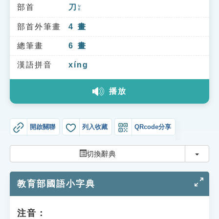
索引選單
部首
刀
ㄉㄠ
知識索引
部首外筆畫
4
畫
單字索引
總筆畫
6
畫
生命大百科索引
漢語拼音
xíng
播放
遊戲專區
教學應用
開啟關聯
列入收藏
QRcode分享
貓頭鷹博士
切換
切換辭典
教育部國語小字典
注音：