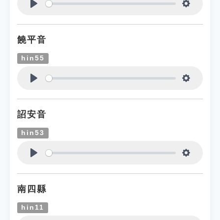
Play
Settings
饒平音
hin55
Play
Settings
詔安音
hin53
Play
Settings
南四縣
hin11