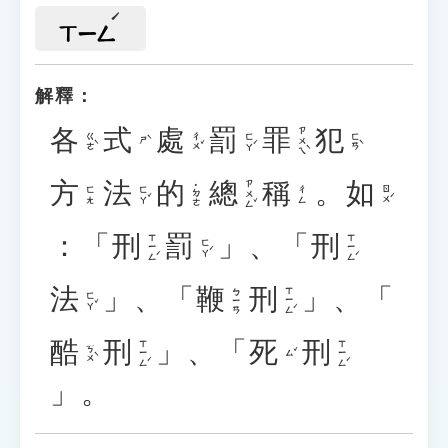
ㄒㄧㄥ
解釋：
各
式
處
罰
罪
犯
ㄗㄨㄟˋ
ㄍㄜˋ
ㄔㄨˇ
ㄈㄚˊ
ㄈㄢˋ
ㄕˋ
方
法
的
總
稱
。
如
ㄗㄨㄥˇ
˙ㄉㄜ
ㄈㄚˇ
ㄖㄨˊ
ㄈㄤ
ㄔㄥ
：「
刑
罰
」、「
刑
ㄒㄧㄥˊ
ㄒㄧㄥˊ
ㄈㄚˊ
法
」、「
鞭
刑
」、「
ㄒㄧㄥˊ
ㄅㄧㄢ
ㄈㄚˇ
酷
刑
」、「
死
刑
ㄒㄧㄥˊ
ㄒㄧㄥˊ
ㄎㄨˋ
ㄙˇ
」。