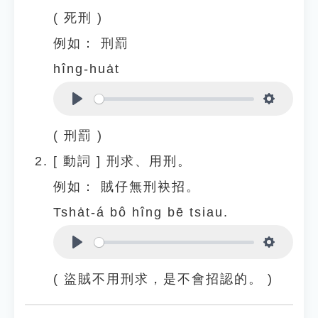
( 死刑 )
例如：
刑罰
hîng-hua̍t
Play
Settings
( 刑罰 )
[
動詞
]
刑求、用刑。
例如：
賊仔無刑袂招。
Tsha̍t-á bô hîng bē tsiau.
Play
Settings
( 盜賊不用刑求，是不會招認的。 )