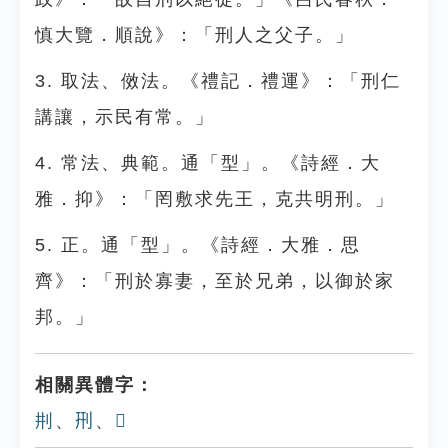
慎大覽．順說》：「刑人之父子。」
3. 取法、傚法。《禮記．禮運》：「刑仁
講讓，示民有常。」
4. 常法、典範。通「型」。《詩經．大
雅．抑》：「罔敷求先王，克共明刑。」
5. 正。通「型」。《詩經．大雅．思
齊》：「刑於寡妻，至於兄弟，以御於家
邦。」
相關異體字：
㓝
、
𠛬
、
𠜚