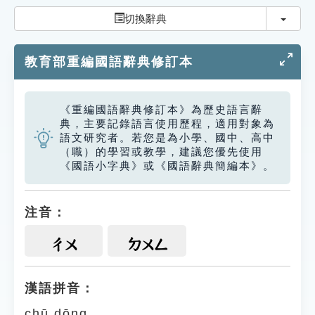
索引選單
切換
切換辭典
知識索引
教育部重編國語辭典修訂本
單字索引
生命大百科索引
《重編國語辭典修訂本》為歷史語言辭
典，主要記錄語言使用歷程，適用對象為
遊戲專區
語文研究者。若您是為小學、國中、高中
（職）的學習或教學，建議您優先使用
《國語小字典》或《國語辭典簡編本》。
教學應用
貓頭鷹博士
注音：
ㄔㄨ
ㄉㄨㄥ
漢語拼音：
chū dōng