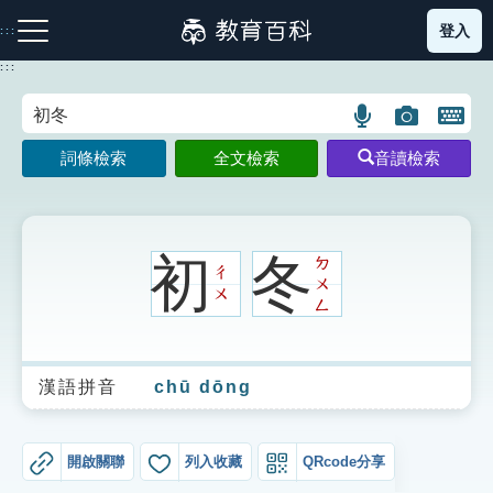
跳
登入
:::
到
主
:::
要
內
語
圖
開
容
注音索引圖示
筆畫索引圖示
部首索引表圖示
言
片
啟
詞條檢索
全文檢索
音讀檢索
搜
搜
鍵
尋
尋
盤
圖
圖
圖
示
示
示
初
冬
ㄉ
ㄔ
ㄨ
ㄨ
ㄥ
網站導覽
漢語拼音
chū dōng
生字詞彙表
成語故事
開啟關聯
列入收藏
QRcode分享