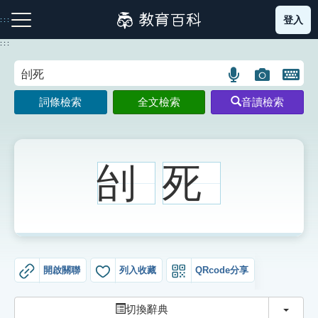
跳
登入
:::
到
主
:::
要
內
語
圖
開
容
注音索引圖示
筆畫索引圖示
部首索引表圖示
言
片
啟
詞條檢索
全文檢索
音讀檢索
搜
搜
鍵
尋
尋
盤
圖
圖
圖
示
示
示
刣
死
網站導覽
生字詞彙表
開啟關聯
列入收藏
QRcode分享
成語故事
切換
切換辭典