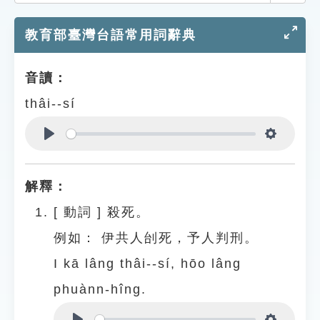
索引選單
教育部臺灣台語常用詞辭典
知識索引
單字索引
音讀：
生命大百科索引
thâi--sí
遊戲專區
Play
Settings
教學應用
解釋：
貓頭鷹博士
[
動詞
]
殺死。
例如：
伊共人刣死，予人判刑。
I kā lâng thâi--sí, hōo lâng
phuànn-hîng.