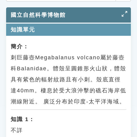
索引選單
國立自然科學博物館
知識索引
單字索引
知識單元
生命大百科索引
簡介：
刺巨藤壺Megabalanus volcano屬於藤壺
遊戲專區
科Balanidae。體殼呈圓錐形火山狀，體殼
教學應用
具有紫色的輻射紋路且有小刺。殼底直徑
貓頭鷹博士
達40mm。棲息於受大浪沖擊的礁石海岸低
潮線附近。 廣泛分布於印度-太平洋海域。
知識 1：
不詳