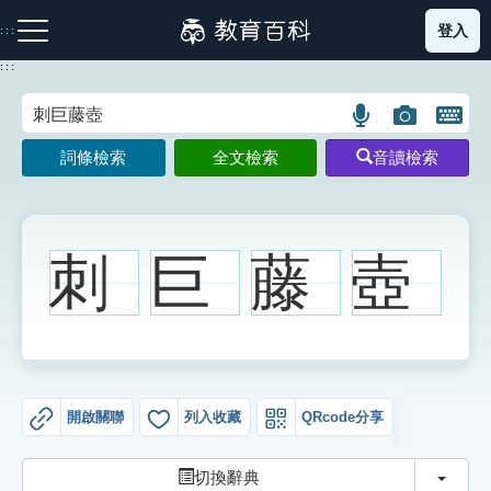
跳
登入
:::
到
主
:::
要
內
語
圖
開
容
注音索引圖示
筆畫索引圖示
部首索引表圖示
言
片
啟
詞條檢索
全文檢索
音讀檢索
搜
搜
鍵
尋
尋
盤
圖
圖
圖
示
示
示
刺
巨
藤
壺
網站導覽
生字詞彙表
開啟關聯
列入收藏
QRcode分享
成語故事
切換
切換辭典