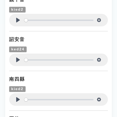
kied2
Play
Settings
詔安音
ked24
Play
Settings
南四縣
kied2
Play
Settings