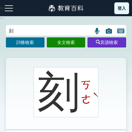
跳
登入
:::
到
主
:::
要
內
語
圖
開
容
注音索引圖示
筆畫索引圖示
部首索引表圖示
言
片
啟
詞條檢索
全文檢索
音讀檢索
搜
搜
鍵
尋
尋
盤
圖
圖
圖
示
示
示
刻
ㄎ
網站導覽
ˋ
ㄜ
生字詞彙表
成語故事