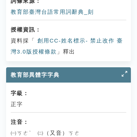
詞條來源：
教育部臺灣台語常用詞辭典_刻
授權資訊：
資料採「
創用CC-姓名標示- 禁止改作 臺
灣3.0版授權條款
」釋出
教育部異體字字典
字級：
正字
注音：
㈠ㄎㄜˋ ㈡（又音）ㄎㄜ