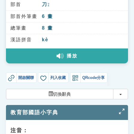
索引選單
部首
刀
ㄉㄠ
知識索引
部首外筆畫
6
畫
單字索引
總筆畫
8
畫
生命大百科索引
漢語拼音
kè
播放
遊戲專區
教學應用
開啟關聯
列入收藏
QRcode分享
貓頭鷹博士
切換
切換辭典
教育部國語小字典
注音：