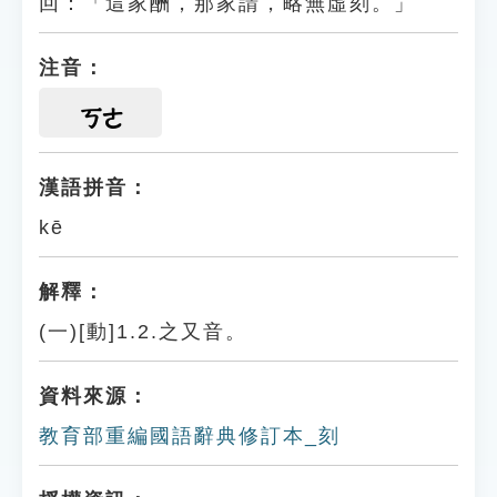
回：「這家酬，那家請，略無虛刻。」
注音：
ㄎㄜ
漢語拼音：
kē
解釋：
(一)[動]1.2.之又音。
資料來源：
教育部重編國語辭典修訂本_刻