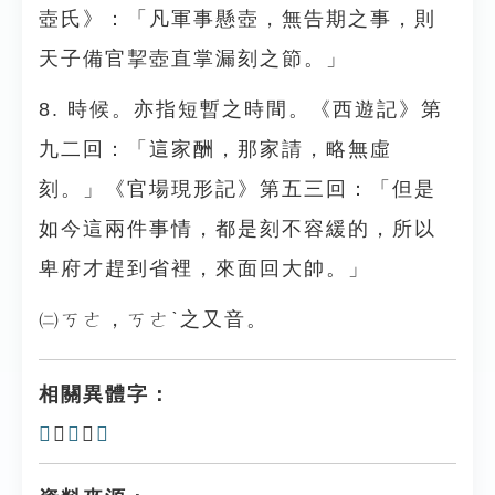
壺氏》：「凡軍事懸壺，無告期之事，則
天子備官挈壺直掌漏刻之節。」
8. 時候。亦指短暫之時間。《西遊記》第
九二回：「這家酬，那家請，略無虛
刻。」《官場現形記》第五三回：「但是
如今這兩件事情，都是刻不容緩的，所以
卑府才趕到省裡，來面回大帥。」
㈡ㄎㄜ，ㄎㄜˋ之又音。
相關異體字：
𠚰
、
𠜇
、
𠞫