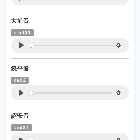
Play
Settings
大埔音
kied21
Play
Settings
饒平音
kad2
Play
Settings
詔安音
ked24