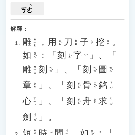
ㄎㄜ
解釋：
雕
，
用
刀
子
挖
。
ㄉㄧㄠ
ㄩㄥˋ
ㄉㄠ
ㄨㄚ
˙ㄗ
如
：「
刻
字
」、「
ㄖㄨˊ
ㄎㄜˋ
ㄗˋ
雕
刻
」、「
刻
圖
ㄉㄧㄠ
ㄎㄜˋ
ㄎㄜˋ
ㄊㄨˊ
章
」、「
刻
骨
銘
ㄇㄧㄥˊ
ㄎㄜˋ
ㄍㄨˇ
ㄓㄤ
心
」、「
刻
舟
求
ㄑㄧㄡˊ
ㄒㄧㄣ
ㄎㄜˋ
ㄓㄡ
劍
」。
ㄐㄧㄢˋ
短
時
間
。
如
：「
ㄉㄨㄢˇ
ㄐㄧㄢ
ㄖㄨˊ
ㄕˊ