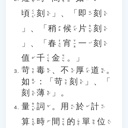
頃
刻
」、「
即
刻
ㄑㄧㄥˇ
ㄎㄜˋ
ㄐㄧˊ
ㄎㄜˋ
」、「
稍
候
片
刻
ㄆㄧㄢˋ
ㄏㄡˋ
ㄎㄜˋ
ㄕㄠ
」、「
春
宵
一
刻
ㄔㄨㄣ
ㄒㄧㄠ
ㄎㄜˋ
ㄧˊ
值
千
金
。」
ㄑㄧㄢ
ㄐㄧㄣ
ㄓˊ
苛
毒
、
不
厚
道
。
ㄉㄨˊ
ㄅㄨˊ
ㄏㄡˋ
ㄉㄠˋ
ㄎㄜ
如
：「
苛
刻
」、「
ㄖㄨˊ
ㄎㄜˋ
ㄎㄜ
刻
薄
」。
ㄎㄜˋ
ㄅㄛˊ
量
詞
。
用
於
計
ㄌㄧㄤˋ
ㄩㄥˋ
ㄐㄧˋ
ㄘˊ
ㄩˊ
算
時
間
的
單
位
ㄙㄨㄢˋ
ㄐㄧㄢ
˙ㄉㄜ
ㄨㄟˋ
ㄉㄢ
ㄕˊ