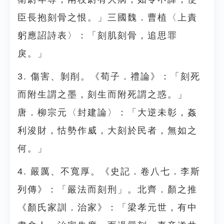
臣長抱刻骨之恨。」三國魏．曹植〈上責
躬應詔詩表〉：「刻肌刻骨，追思罪
戾。」
3. 傷害、剝削。《荀子．禮論》：「刻死
而附生謂之墨，刻生而附死謂之惑。」
唐．柳宗元〈封建論〉：「大逆未彰，姦
利浚財，怙勢作威，大刻於民者，無如之
何。」
4. 嚴厲、不寬厚。《史記．卷八七．李斯
列傳》：「嚴法而刻刑」。北齊．顏之推
《顏氏家訓．治家》：「梁孝元世，有中