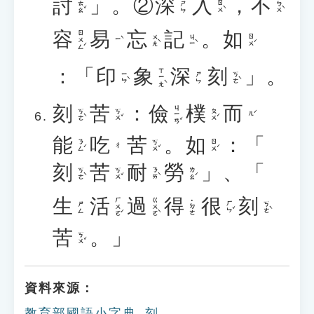
討
」。②
深
入
，
不
ㄊㄠˇ
ㄖㄨˋ
ㄅㄨˋ
ㄕㄣ
容
易
忘
記
。
如
ㄖㄨㄥˊ
ㄨㄤˋ
ㄐㄧˋ
ㄖㄨˊ
ㄧˋ
：「
印
象
深
刻
」。
ㄒㄧㄤˋ
ㄧㄣˋ
ㄎㄜˋ
ㄕㄣ
刻
苦
：
儉
樸
而
ㄐㄧㄢˇ
ㄎㄜˋ
ㄎㄨˇ
ㄆㄨˊ
ㄦˊ
能
吃
苦
。
如
：「
ㄋㄥˊ
ㄎㄨˇ
ㄖㄨˊ
ㄔ
刻
苦
耐
勞
」、「
ㄎㄜˋ
ㄎㄨˇ
ㄋㄞˋ
ㄌㄠˊ
生
活
過
得
很
刻
ㄏㄨㄛˊ
ㄍㄨㄛˋ
˙ㄉㄜ
ㄏㄣˇ
ㄎㄜˋ
ㄕㄥ
苦
。」
ㄎㄨˇ
資料來源：
教育部國語小字典_刻