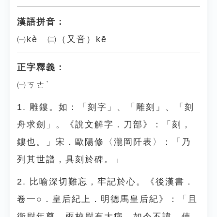
漢語拼音：
㈠kè ㈡（又音）kē
正字釋義：
㈠ㄎㄜˋ
1. 雕鏤。如：「刻字」、「雕刻」、「刻
舟求劍」。《說文解字．刀部》：「刻，
鏤也。」宋．歐陽修〈瀧岡阡表〉：「乃
列其世譜，具刻於碑。」
2. 比喻深切難忘，牢記於心。《後漢書．
卷一○．皇后紀上．明德馬皇后紀》：「且
衛尉年尊，兩校尉有大病，如令不諱，使