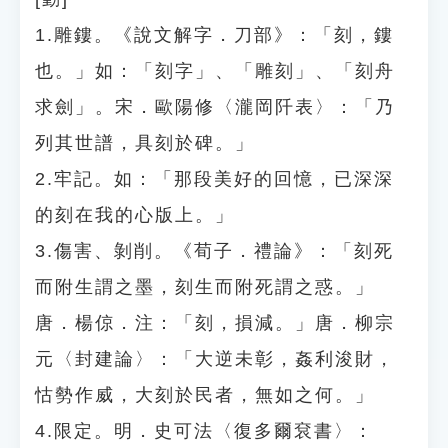
1.雕鏤。《說文解字．刀部》：「刻，鏤
也。」如：「刻字」、「雕刻」、「刻舟
求劍」。宋．歐陽修〈瀧岡阡表〉：「乃
列其世譜，具刻於碑。」
2.牢記。如：「那段美好的回憶，已深深
的刻在我的心版上。」
3.傷害、剝削。《荀子．禮論》：「刻死
而附生謂之墨，刻生而附死謂之惑。」
唐．楊倞．注：「刻，損減。」唐．柳宗
元〈封建論〉：「大逆未彰，姦利浚財，
怙勢作威，大刻於民者，無如之何。」
4.限定。明．史可法〈復多爾袞書〉：