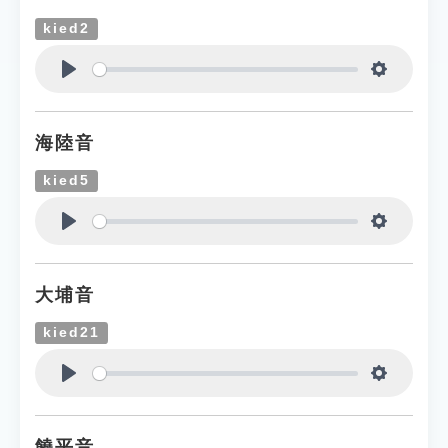
kied2
Play
Settings
海陸音
kied5
Play
Settings
大埔音
kied21
Play
Settings
饒平音