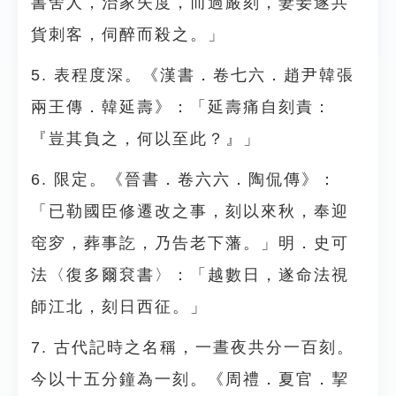
書舍人，治家失度，而過嚴刻，妻妾遂共
貨刺客，伺醉而殺之。」
5. 表程度深。《漢書．卷七六．趙尹韓張
兩王傳．韓延壽》：「延壽痛自刻責：
『豈其負之，何以至此？』」
6. 限定。《晉書．卷六六．陶侃傳》：
「已勒國臣修遷改之事，刻以來秋，奉迎
窀穸，葬事訖，乃告老下藩。」明．史可
法〈復多爾袞書〉：「越數日，遂命法視
師江北，刻日西征。」
7. 古代記時之名稱，一晝夜共分一百刻。
今以十五分鐘為一刻。《周禮．夏官．挈