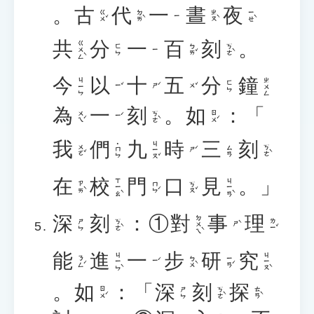
。
古
代
一
晝
夜
ㄍㄨˇ
ㄉㄞˋ
ㄓㄡˋ
ㄧㄝˋ
ㄧ
共
分
一
百
刻
。
ㄍㄨㄥˋ
ㄅㄞˇ
ㄎㄜˋ
ㄈㄣ
ㄧ
今
以
十
五
分
鐘
ㄐㄧㄣ
ㄓㄨㄥ
ㄈㄣ
ㄧˇ
ㄕˊ
ㄨˇ
為
一
刻
。
如
：「
ㄨㄟˊ
ㄎㄜˋ
ㄖㄨˊ
ㄧˊ
我
們
九
時
三
刻
ㄐㄧㄡˇ
˙ㄇㄣ
ㄨㄛˇ
ㄎㄜˋ
ㄙㄢ
ㄕˊ
在
校
門
口
見
。」
ㄒㄧㄠˋ
ㄐㄧㄢˋ
ㄗㄞˋ
ㄇㄣˊ
ㄎㄡˇ
深
刻
：①
對
事
理
ㄉㄨㄟˋ
ㄎㄜˋ
ㄌㄧˇ
ㄕㄣ
ㄕˋ
能
進
一
步
研
究
ㄐㄧㄣˋ
ㄐㄧㄡˋ
ㄋㄥˊ
ㄅㄨˋ
ㄧㄢˊ
ㄧˊ
。
如
：「
深
刻
探
ㄖㄨˊ
ㄎㄜˋ
ㄊㄢˋ
ㄕㄣ