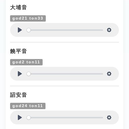
大埔音
god21 ton33
Play
Settings
饒平音
god2 ton11
Play
Settings
詔安音
god24 ton11
Play
Settings