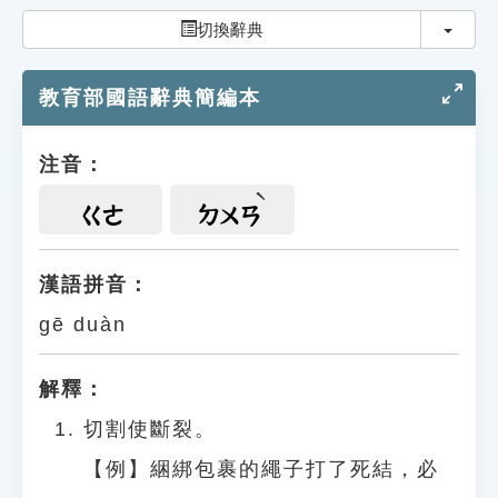
索引選單
切換
切換辭典
知識索引
教育部國語辭典簡編本
單字索引
生命大百科索引
注音：
遊戲專區
ㄍㄜ
ㄉㄨㄢ
教學應用
漢語拼音：
gē duàn
貓頭鷹博士
解釋：
切割使斷裂。
【例】綑綁包裹的繩子打了死結，必