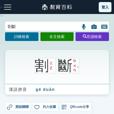
跳
登入
:::
到
主
:::
要
內
語
圖
開
容
注音索引圖示
筆畫索引圖示
部首索引表圖示
言
片
啟
詞條檢索
全文檢索
音讀檢索
搜
搜
鍵
尋
尋
盤
圖
圖
圖
示
示
示
割
斷
ㄉ
ㄍ
ㄨ
ˋ
ㄜ
ㄢ
網站導覽
漢語拼音
gē duàn
生字詞彙表
成語故事
開啟關聯
列入收藏
QRcode分享