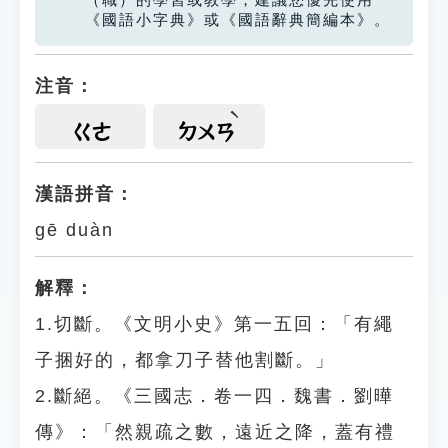
（職）的學習或教學，建議您優先使用
《國語小字典》或《國語辭典簡編本》。
注音：
ㄍㄜ
ㄉㄨㄢ
漢語拼音：
gē duàn
解釋：
1.切斷。《文明小史》第一五回：「有繩
子捆好的，都拿刀子替他割斷。」
2.斷絕。《三國志．卷一四．魏書．劉曄
傳》：「然親疏之數，遠近之降，蓋有禮