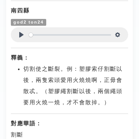
南四縣
god2 ton24
Play
Settings
釋義：
切割使之斷裂。例：塑膠索仔割斷以
後，兩隻索頭愛用火燒燒啊，正毋會
散忒。（塑膠繩割斷以後，兩個繩頭
要用火燒一燒，才不會散掉。）
對應華語：
割斷