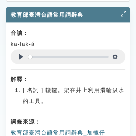
索引選單
教育部臺灣台語常用詞辭典
知識索引
單字索引
音讀：
生命大百科索引
ka-lak-á
遊戲專區
Play
Settings
教學應用
解釋：
貓頭鷹博士
[
名詞
]
轆轤。架在井上利用滑輪汲水
的工具。
詞條來源：
教育部臺灣台語常用詞辭典_加轆仔