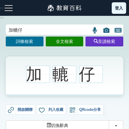
跳
登入
:::
到
主
:::
要
內
語
圖
開
容
注音索引圖示
筆畫索引圖示
部首索引表圖示
言
片
啟
詞條檢索
全文檢索
音讀檢索
搜
搜
鍵
尋
尋
盤
圖
圖
圖
示
示
示
加
轆
仔
網站導覽
生字詞彙表
開啟關聯
列入收藏
QRcode分享
成語故事
切換
切換辭典