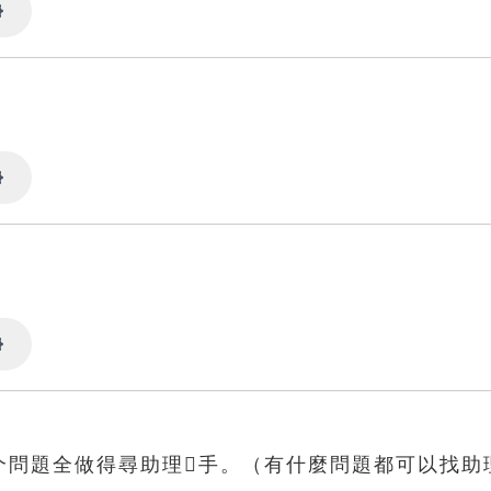
Settings
Settings
Settings
个問題全做得尋助理𢯭手。（有什麼問題都可以找助