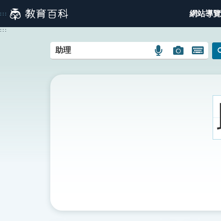
跳
網站導覽
:::
到
主
:::
要
內
語
圖
開
容
言
片
啟
搜
搜
鍵
尋
尋
盤
圖
圖
圖
示
示
示