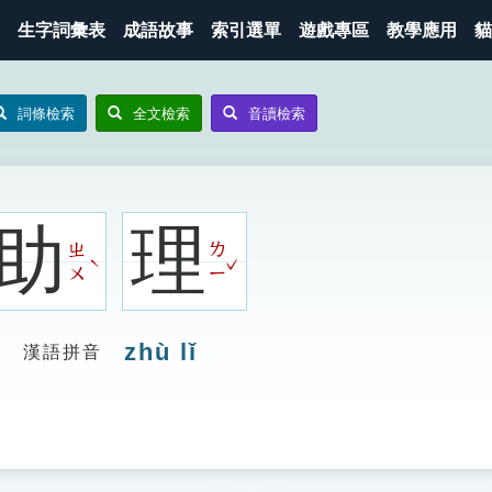
生字詞彙表
成語故事
索引選單
遊戲專區
教學應用
貓
詞條檢索
全文檢索
音讀檢索
助
理
ㄓ
ㄌ
ˇ
ˋ
ㄨ
ㄧ
zhù lǐ
漢語拼音