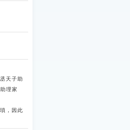
掌丞天子助
力助理家
繁瑣，因此