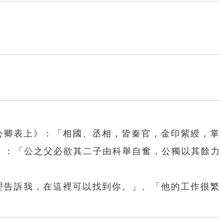
官公卿表上》：「相國、丞相，皆秦官，金印紫綬，
〉：「公之父必欲其二子由科舉自奮，公獨以其餘
助理告訴我，在這裡可以找到你。」、「他的工作很