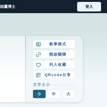
頭鷹博士
登入
教學模式
開啟關聯
列入收藏
QRcode分享
文字大小
小
中
大