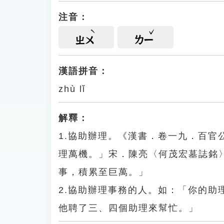
注音：
ㄓㄨ
ㄌㄧ
漢語拼音：
zhù lǐ
解釋：
1.協助辦理。《漢書．卷一九．百
理萬機。」宋．陳亮〈何茂宏墓誌銘
事，積累至巨萬。」
2.協助辦理事務的人。如：「你的
他聘了三、四個助理來幫忙。」