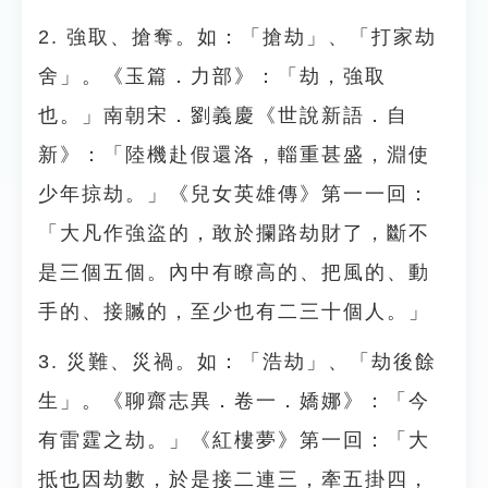
2. 強取、搶奪。如：「搶劫」、「打家劫
舍」。《玉篇．力部》：「劫，強取
也。」南朝宋．劉義慶《世說新語．自
新》：「陸機赴假還洛，輜重甚盛，淵使
少年掠劫。」《兒女英雄傳》第一一回：
「大凡作強盜的，敢於攔路劫財了，斷不
是三個五個。內中有瞭高的、把風的、動
手的、接贓的，至少也有二三十個人。」
3. 災難、災禍。如：「浩劫」、「劫後餘
生」。《聊齋志異．卷一．嬌娜》：「今
有雷霆之劫。」《紅樓夢》第一回：「大
抵也因劫數，於是接二連三，牽五掛四，