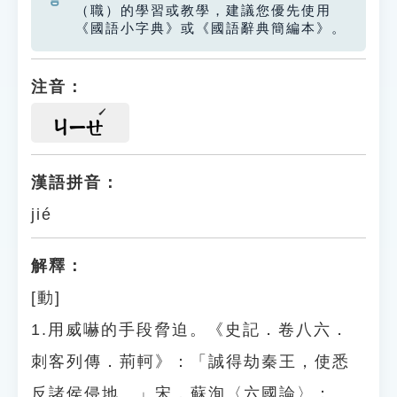
（職）的學習或教學，建議您優先使用
《國語小字典》或《國語辭典簡編本》。
注音：
ㄐㄧㄝ
漢語拼音：
jié
解釋：
[動]
1.用威嚇的手段脅迫。《史記．卷八六．
刺客列傳．荊軻》：「誠得劫秦王，使悉
反諸侯侵地。」宋．蘇洵〈六國論〉：