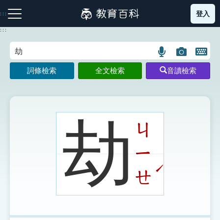
跳
登入
:::
到
主
:::
要
內
語
圖
開
容
注音索引圖示
筆畫索引圖示
部首索引表圖示
言
片
啟
詞條檢索
全文檢索
音讀檢索
搜
搜
鍵
尋
尋
盤
圖
圖
圖
示
示
示
劫
ㄐ
ㄧ
網站導覽
ˊ
ㄝ
生字詞彙表
成語故事