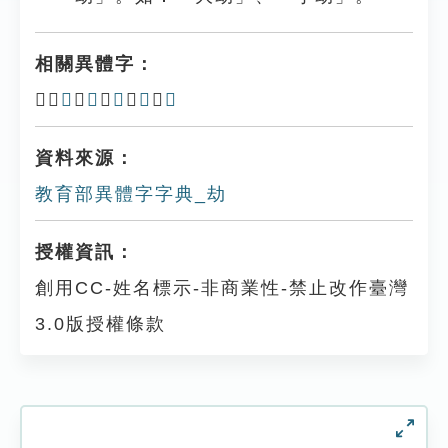
相關異體字：
𠉨、
刧
、
刦
、
𠛗
、
刼
、
𠞏
資料來源：
教育部異體字字典_劫
授權資訊：
創用CC-姓名標示-非商業性-禁止改作臺灣
3.0版授權條款