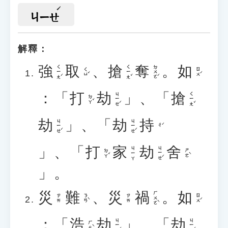
ㄐㄧㄝ
解釋：
強
取
、
搶
奪
。
如
ㄑㄧㄤˊ
ㄑㄧㄤˇ
ㄉㄨㄛˊ
ㄑㄩˇ
ㄖㄨˊ
：「
打
劫
」、「
搶
ㄐㄧㄝˊ
ㄑㄧㄤˇ
ㄉㄚˇ
劫
」、「
劫
持
ㄐㄧㄝˊ
ㄐㄧㄝˊ
ㄔˊ
」、「
打
家
劫
舍
ㄐㄧㄝˊ
ㄐㄧㄚ
ㄉㄚˇ
ㄕㄜˋ
」。
災
難
、
災
禍
。
如
ㄏㄨㄛˋ
ㄋㄢˋ
ㄖㄨˊ
ㄗㄞ
ㄗㄞ
：「
浩
劫
」、「
劫
ㄐㄧㄝˊ
ㄐㄧㄝˊ
ㄏㄠˋ