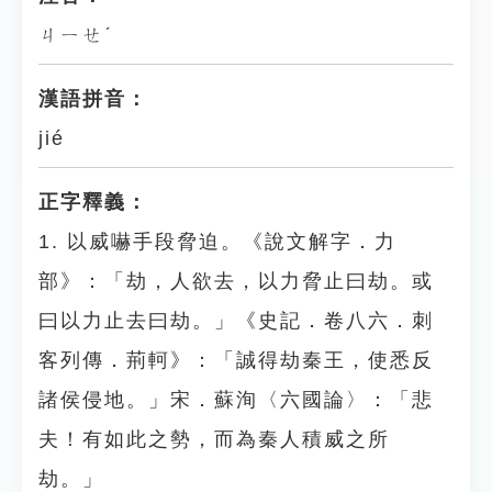
ㄐㄧㄝˊ
漢語拼音：
jié
正字釋義：
1. 以威嚇手段脅迫。《說文解字．力
部》：「劫，人欲去，以力脅止曰劫。或
曰以力止去曰劫。」《史記．卷八六．刺
客列傳．荊軻》：「誠得劫秦王，使悉反
諸侯侵地。」宋．蘇洵〈六國論〉：「悲
夫！有如此之勢，而為秦人積威之所
劫。」