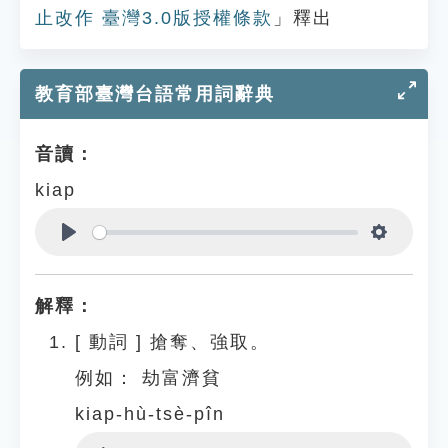
止改作 臺灣3.0版授權條款
」釋出
教育部臺灣台語常用詞辭典
音讀：
kiap
Play
Settings
解釋：
[
動詞
]
搶奪、強取。
例如：
劫富濟貧
kiap-hù-tsè-pîn