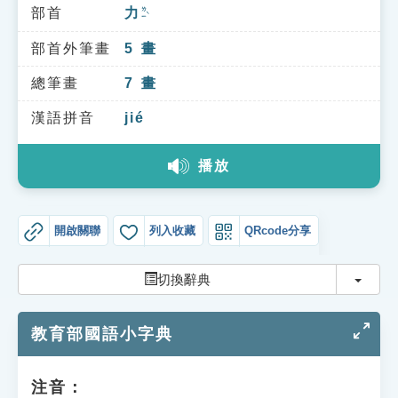
索引選單
部首
力
ㄌㄧˋ
知識索引
部首外筆畫
5
畫
單字索引
總筆畫
7
畫
生命大百科索引
漢語拼音
jié
播放
遊戲專區
教學應用
開啟關聯
列入收藏
QRcode分享
貓頭鷹博士
切換
切換辭典
教育部國語小字典
注音：