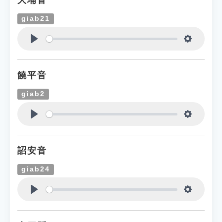
大埔音
giab21
Play
Settings
饒平音
giab2
Play
Settings
詔安音
giab24
Play
Settings