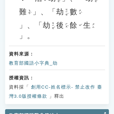
難
」、「
劫
數
ㄐㄧㄝˊ
ㄋㄢˋ
ㄕㄨˋ
」、「
劫
後
餘
生
ㄐㄧㄝˊ
ㄏㄡˋ
ㄕㄥ
ㄩˊ
」。
資料來源：
教育部國語小字典_劫
授權資訊：
資料採「
創用CC-姓名標示- 禁止改作 臺
灣3.0版授權條款
」釋出