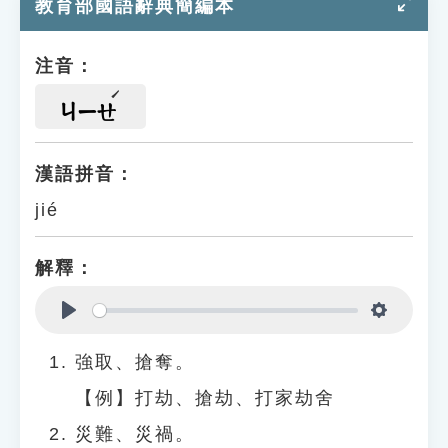
教育部國語辭典簡編本
注音：
ㄐㄧㄝ
漢語拼音：
jié
解釋：
Play
Settings
強取、搶奪。
【例】打劫、搶劫、打家劫舍
災難、災禍。