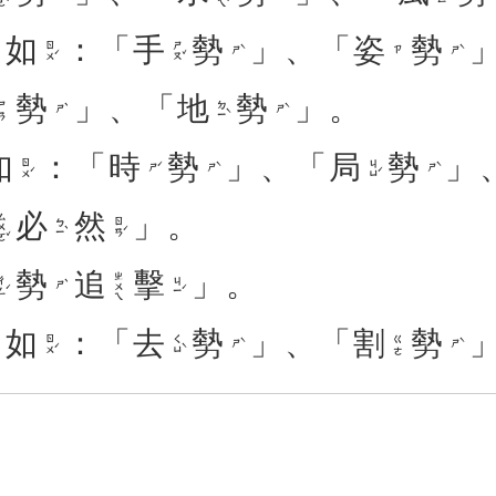
。
如
：「
手
勢
」、「
姿
勢
ㄖㄨˊ
ㄕㄡˇ
ㄕˋ
ㄕˋ
ㄗ
勢
」、「
地
勢
」。
ㄉㄧˋ
ㄕㄢ
ㄕˋ
ㄕˋ
如
：「
時
勢
」、「
局
勢
」
ㄖㄨˊ
ㄐㄩˊ
ㄕˊ
ㄕˋ
ㄕˋ
必
然
」。
ㄨㄛˇ
ㄅㄧˋ
ㄖㄢˊ
勢
追
擊
」。
ㄓㄨㄟ
ㄥˊ
ㄐㄧˊ
ㄕˋ
。
如
：「
去
勢
」、「
割
勢
ㄖㄨˊ
ㄑㄩˋ
ㄍㄜ
ㄕˋ
ㄕˋ