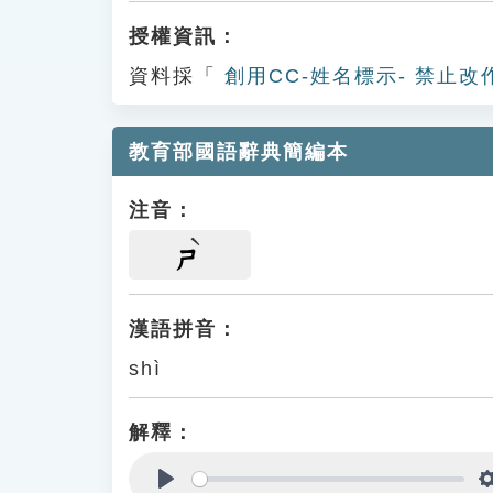
授權資訊：
資料採「
創用CC-姓名標示- 禁止改
教育部國語辭典簡編本
注音：
ㄕ
漢語拼音：
shì
解釋：