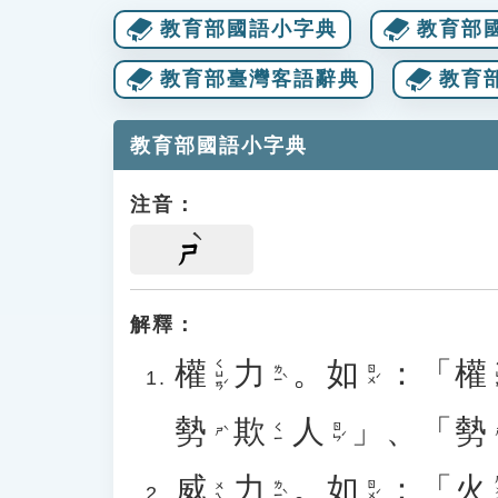
教育部國語小字典
教育部
教育部臺灣客語辭典
教育
教育部國語小字典
注音：
ㄕ
解釋：
權
力
。
如
：「
權
ㄑㄩㄢˊ
ㄑ
ㄌㄧˋ
ㄖㄨˊ
勢
欺
人
」、「
勢
ㄖㄣˊ
ㄑㄧ
ㄕˋ
威
力
。
如
：「
火
ㄏ
ㄌㄧˋ
ㄖㄨˊ
ㄨㄟ