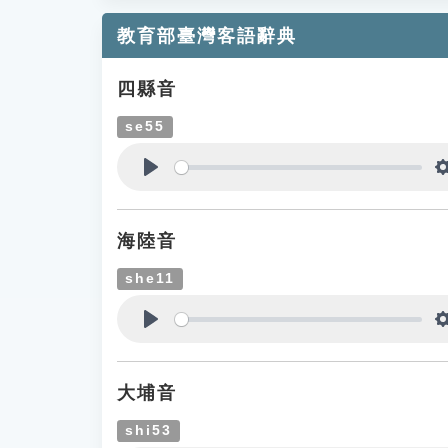
教育部臺灣客語辭典
四縣音
se55
Play
海陸音
she11
Play
大埔音
shi53