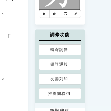
」。
詞條功能
、「
轉寄詞條
錯誤通報
」。
友善列印
推薦關聯詞
筆順學習