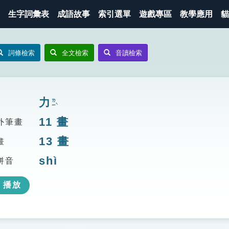
生字詞彙表
成語故事
索引選單
遊戲專區
教學應用
貓
詞條檢索
全文檢索
音讀檢索
力
ㄌㄧˋ
11
畫
外筆畫
13
畫
畫
shì
拼音
播放