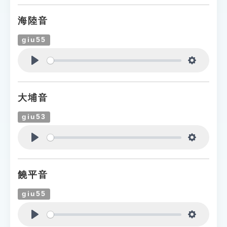
海陸音
giu55
Play
Settings
大埔音
giu53
Play
Settings
饒平音
giu55
Play
Settings