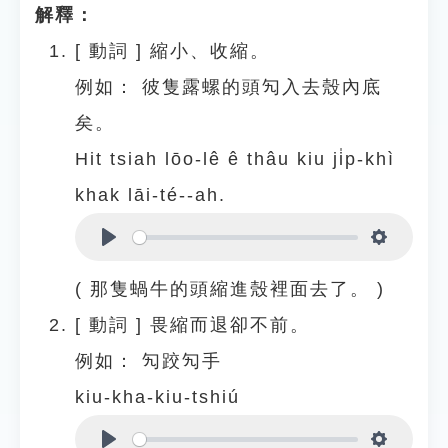
解釋：
[
動詞
]
縮小、收縮。
例如：
彼隻露螺的頭勼入去殼內底
矣。
Hit tsiah lōo-lê ê thâu kiu ji̍p-khì
khak lāi-té--ah.
Play
Settings
( 那隻蝸牛的頭縮進殼裡面去了。 )
[
動詞
]
畏縮而退卻不前。
例如：
勼跤勼手
kiu-kha-kiu-tshiú