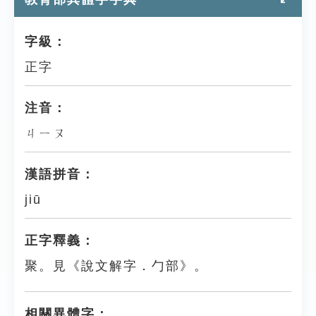
字級：
正字
注音：
ㄐㄧㄡ
漢語拼音：
jiū
正字釋義：
聚。見《說文解字．勹部》。
相關異體字：