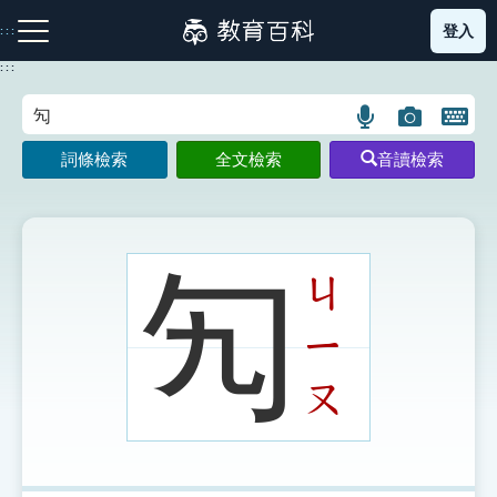
跳
登入
:::
到
主
:::
要
內
語
圖
開
容
注音索引圖示
筆畫索引圖示
部首索引表圖示
言
片
啟
詞條檢索
全文檢索
音讀檢索
搜
搜
鍵
尋
尋
盤
圖
圖
圖
示
示
示
勼
ㄐ
ㄧ
網站導覽
ㄡ
生字詞彙表
成語故事