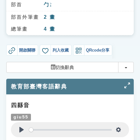
索引選單
部首
勹
ㄅㄠ
知識索引
部首外筆畫
2
畫
單字索引
總筆畫
4
畫
生命大百科索引
開啟關聯
列入收藏
QRcode分享
遊戲專區
切換
切換辭典
教學應用
教育部臺灣客語辭典
貓頭鷹博士
四縣音
giu55
Play
Settings