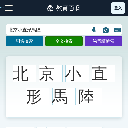
跳
登入
:::
到
主
:::
要
內
語
圖
開
容
注音索引圖示
筆畫索引圖示
部首索引表圖示
言
片
啟
詞條檢索
全文檢索
音讀檢索
搜
搜
鍵
尋
尋
盤
圖
圖
圖
示
示
示
北
京
小
直
網站導覽
形
馬
陸
生字詞彙表
成語故事