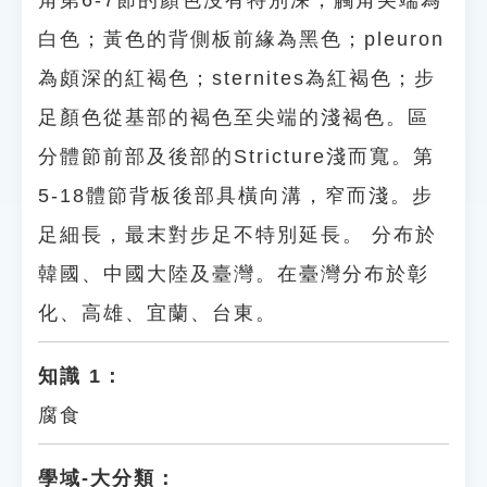
角第6-7節的顏色沒有特別深，觸角尖端為
白色；黃色的背側板前緣為黑色；pleuron
為頗深的紅褐色；sternites為紅褐色；步
足顏色從基部的褐色至尖端的淺褐色。區
分體節前部及後部的Stricture淺而寬。第
5-18體節背板後部具橫向溝，窄而淺。步
足細長，最末對步足不特別延長。 分布於
韓國、中國大陸及臺灣。在臺灣分布於彰
化、高雄、宜蘭、台東。
知識 1：
腐食
學域-大分類：