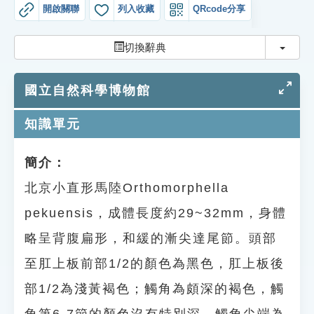
索引選單
開啟關聯
列入收藏
QRcode分享
知識索引
切換
切換辭典
單字索引
國立自然科學博物館
生命大百科索引
知識單元
遊戲專區
簡介：
教學應用
北京小直形馬陸Orthomorphella
貓頭鷹博士
pekuensis，成體長度約29~32mm，身體
略呈背腹扁形，和緩的漸尖達尾節。頭部
至肛上板前部1/2的顏色為黑色，肛上板後
部1/2為淺黃褐色；觸角為頗深的褐色，觸