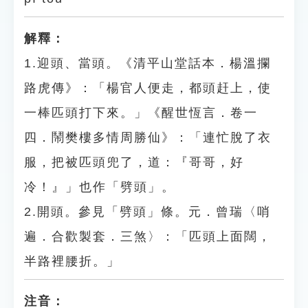
解釋：
1.迎頭、當頭。《清平山堂話本．楊溫攔
路虎傳》：「楊官人便走，都頭赶上，使
一棒匹頭打下來。」《醒世恆言．卷一
四．鬧樊樓多情周勝仙》：「連忙脫了衣
服，把被匹頭兜了，道：『哥哥，好
冷！』」也作「劈頭」。
2.開頭。參見「劈頭」條。元．曾瑞〈哨
遍．合歡製套．三煞〉：「匹頭上面闊，
半路裡腰折。」
注音：