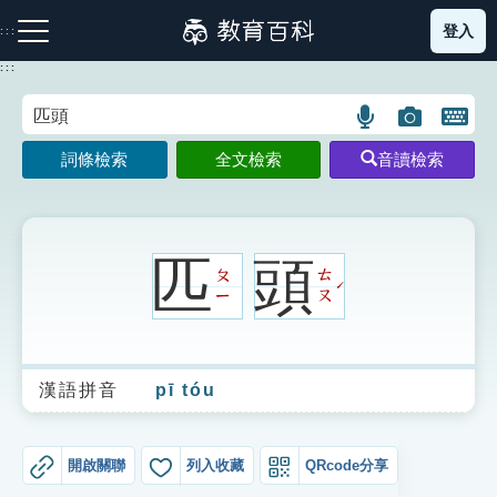
跳
登入
:::
到
主
:::
要
內
語
圖
開
容
注音索引圖示
筆畫索引圖示
部首索引表圖示
言
片
啟
詞條檢索
全文檢索
音讀檢索
搜
搜
鍵
尋
尋
盤
圖
圖
圖
示
示
示
匹
頭
ㄆ
ㄊ
ˊ
ㄧ
ㄡ
網站導覽
漢語拼音
pī tóu
生字詞彙表
成語故事
開啟關聯
列入收藏
QRcode分享