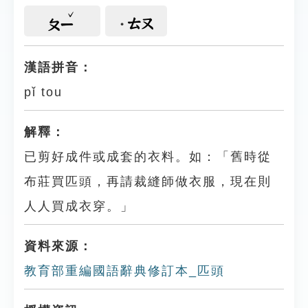
ㄊㄡ
ㄆㄧ
漢語拼音：
pǐ tou
解釋：
已剪好成件或成套的衣料。如：「舊時從
布莊買匹頭，再請裁縫師做衣服，現在則
人人買成衣穿。」
資料來源：
教育部重編國語辭典修訂本_匹頭