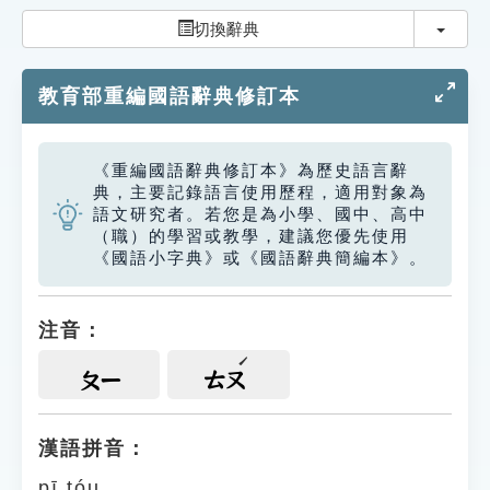
索引選單
切換
切換辭典
知識索引
教育部重編國語辭典修訂本
單字索引
生命大百科索引
《重編國語辭典修訂本》為歷史語言辭
典，主要記錄語言使用歷程，適用對象為
遊戲專區
語文研究者。若您是為小學、國中、高中
（職）的學習或教學，建議您優先使用
《國語小字典》或《國語辭典簡編本》。
教學應用
貓頭鷹博士
注音：
ㄆㄧ
ㄊㄡ
漢語拼音：
pī tóu