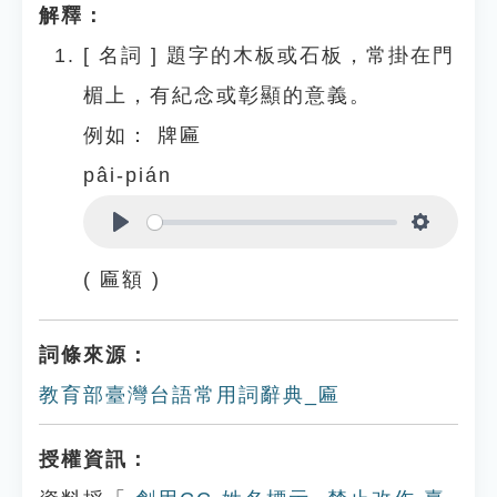
解釋：
[
名詞
]
題字的木板或石板，常掛在門
楣上，有紀念或彰顯的意義。
例如：
牌匾
pâi-pián
Play
Settings
( 匾額 )
詞條來源：
教育部臺灣台語常用詞辭典_匾
授權資訊：