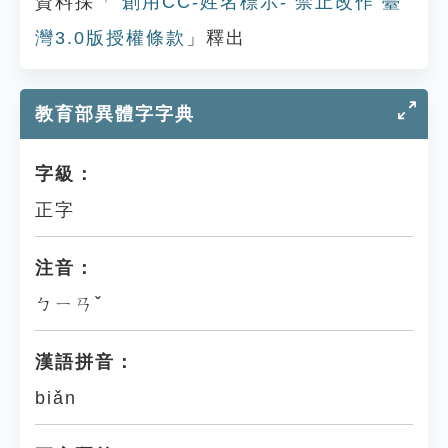
資料採「
創用CC-姓名標示- 禁止改作 臺
灣3.0版授權條款
」釋出
教育部異體字字典
字級：
正字
注音：
ㄅㄧㄢˇ
漢語拼音：
biǎn