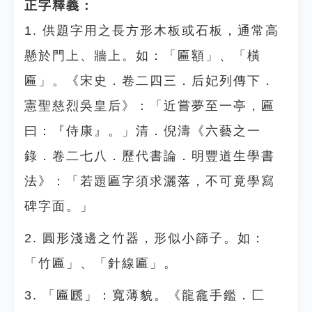
正字釋義：
1. 供題字用之長方形木板或石板，通常高
懸於門上、牆上。如：「匾額」、「橫
匾」。《宋史．卷二四三．后妃列傳下．
憲聖慈烈吳皇后》：「近嘗夢至一亭，匾
曰：『侍康』。」清．倪濤《六藝之一
錄．卷二七八．歷代書論．明豐道生學書
法》：「若題匾字須求灑落，不可竟學寫
碑字面。」
2. 圓形淺邊之竹器，形似小篩子。如：
「竹匾」、「針線匾」。
3. 「匾㔸」：寬薄貌。《龍龕手鑑．匚