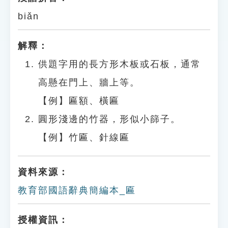
biǎn
解釋：
供題字用的長方形木板或石板，通常
高懸在門上、牆上等。
【例】匾額、橫匾
圓形淺邊的竹器，形似小篩子。
【例】竹匾、針線匾
資料來源：
教育部國語辭典簡編本_匾
授權資訊：