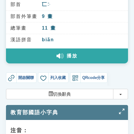
索引選單
部首
匸
ㄒㄧˋ
知識索引
部首外筆畫
9
畫
單字索引
總筆畫
11
畫
生命大百科索引
漢語拼音
biǎn
播放
遊戲專區
教學應用
開啟關聯
列入收藏
QRcode分享
貓頭鷹博士
切換
切換辭典
教育部國語小字典
注音：