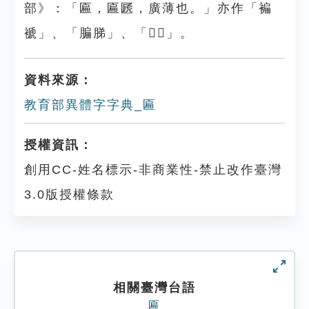
部》：「匾，匾㔸，廣薄也。」亦作「褊
褫」、「䐔䏲」、「𪖯𪖦」。
資料來源：
教育部異體字字典_匾
授權資訊：
創用CC-姓名標示-非商業性-禁止改作臺灣
3.0版授權條款
相關臺灣台語
匾