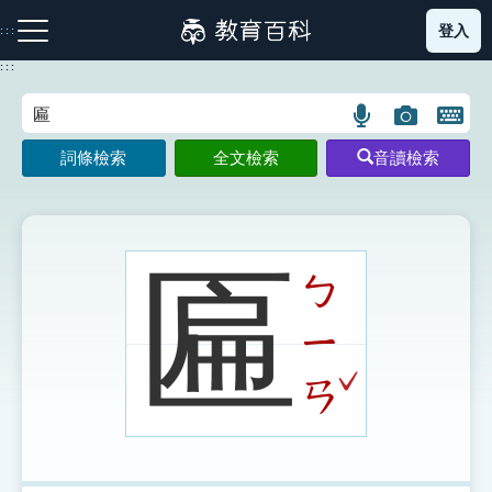
跳
登入
:::
到
主
:::
要
內
語
圖
開
容
注音索引圖示
筆畫索引圖示
部首索引表圖示
言
片
啟
詞條檢索
全文檢索
音讀檢索
搜
搜
鍵
尋
尋
盤
圖
圖
圖
示
示
示
匾
ㄅ
ㄧ
網站導覽
ˇ
ㄢ
生字詞彙表
成語故事