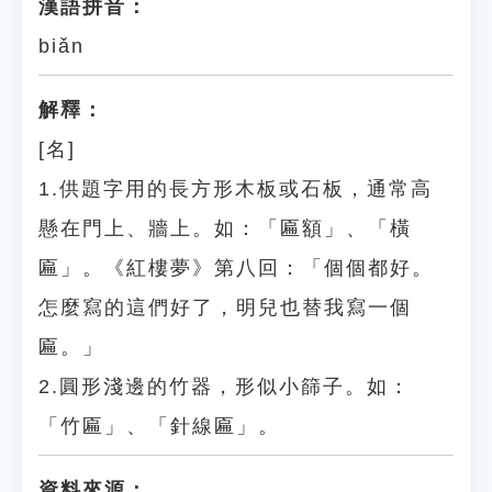
漢語拼音：
biǎn
解釋：
[名]
1.供題字用的長方形木板或石板，通常高
懸在門上、牆上。如：「匾額」、「橫
匾」。《紅樓夢》第八回：「個個都好。
怎麼寫的這們好了，明兒也替我寫一個
匾。」
2.圓形淺邊的竹器，形似小篩子。如：
「竹匾」、「針線匾」。
資料來源：