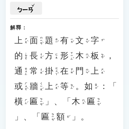
ㄅㄧㄢ
解釋：
上
面
題
有
文
字
ㄇㄧㄢˋ
ㄕㄤˋ
ㄊㄧˊ
ㄧㄡˇ
ㄨㄣˊ
ㄗˋ
的
長
方
形
木
板
，
ㄒㄧㄥˊ
˙ㄉㄜ
ㄔㄤˊ
ㄇㄨˋ
ㄅㄢˇ
ㄈㄤ
通
常
掛
在
門
上
ㄍㄨㄚˋ
ㄊㄨㄥ
ㄔㄤˊ
ㄗㄞˋ
ㄇㄣˊ
ㄕㄤˋ
或
牆
上
等
。
如
：「
ㄏㄨㄛˋ
ㄑㄧㄤˊ
ㄕㄤˋ
ㄉㄥˇ
ㄖㄨˊ
橫
匾
」、「
木
匾
ㄅㄧㄢˇ
ㄅㄧㄢˇ
ㄏㄥˊ
ㄇㄨˋ
」、「
匾
額
」。
ㄅㄧㄢˇ
ㄜˊ