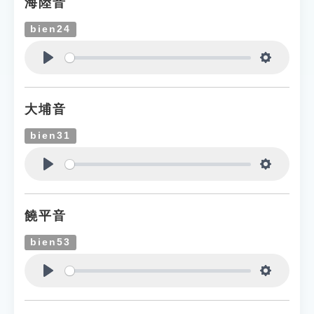
海陸音
bien24
Play
Settings
大埔音
bien31
Play
Settings
饒平音
bien53
Play
Settings