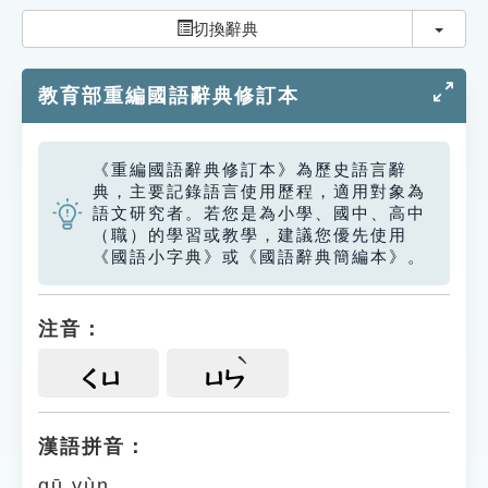
索引選單
切換
切換辭典
知識索引
教育部重編國語辭典修訂本
單字索引
生命大百科索引
《重編國語辭典修訂本》為歷史語言辭
典，主要記錄語言使用歷程，適用對象為
遊戲專區
語文研究者。若您是為小學、國中、高中
（職）的學習或教學，建議您優先使用
《國語小字典》或《國語辭典簡編本》。
教學應用
貓頭鷹博士
注音：
ㄑㄩ
ㄩㄣ
漢語拼音：
qū yùn