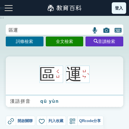
跳
登入
:::
到
主
:::
要
內
語
圖
開
容
注音索引圖示
筆畫索引圖示
部首索引表圖示
言
片
啟
詞條檢索
全文檢索
音讀檢索
搜
搜
鍵
尋
尋
盤
圖
圖
圖
示
示
示
區
運
ㄑ
ㄩ
ˋ
ㄩ
ㄣ
網站導覽
漢語拼音
qū yùn
生字詞彙表
成語故事
開啟關聯
列入收藏
QRcode分享