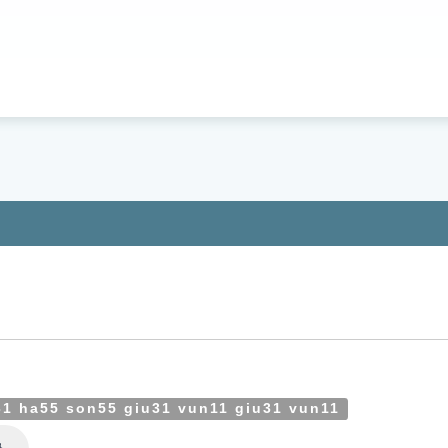
31 ha55 son55 giu31 vun11 giu31 vun11