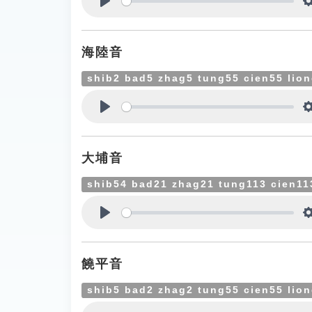
Play
海陸音
shib2 bad5 zhag5 tung55 cien55 lio
Play
大埔音
shib54 bad21 zhag21 tung113 cien11
Play
饒平音
shib5 bad2 zhag2 tung55 cien55 lio