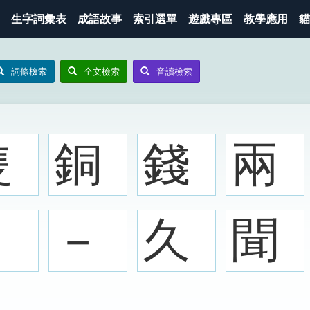
生字詞彙表
成語故事
索引選單
遊戲專區
教學應用
貓
詞條檢索
全文檢索
音讀檢索
隻
銅
錢
兩
－
－
久
聞