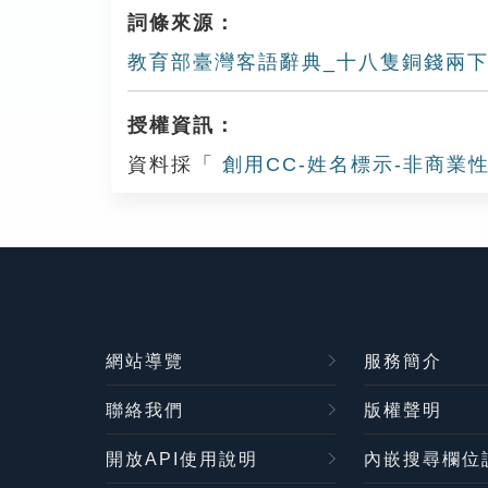
詞條來源：
教育部臺灣客語辭典_十八隻銅錢兩
授權資訊：
資料採「
創用CC-姓名標示-非商業性
網站導覽
服務簡介
聯絡我們
版權聲明
開放API使用說明
內嵌搜尋欄位