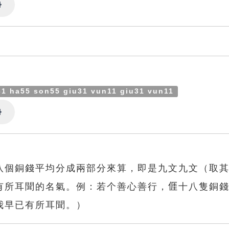
Settings
31 ha55 son55 giu31 vun11 giu31 vun11
Settings
八個銅錢平均分成兩部分來算，即是九文九文（取
有所耳聞的名氣。例：若个善心善行，𠊎十八隻銅
我早已有所耳聞。）