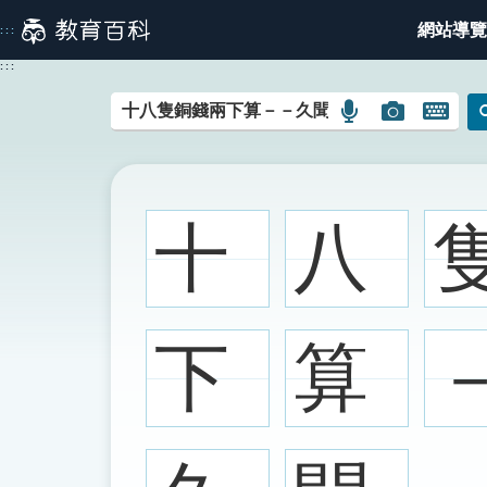
跳
網站導覽
:::
到
主
:::
要
內
語
圖
開
容
言
片
啟
搜
搜
鍵
尋
尋
盤
圖
圖
圖
十
八
示
示
示
下
算