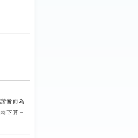
其諧音而為
錢兩下算－