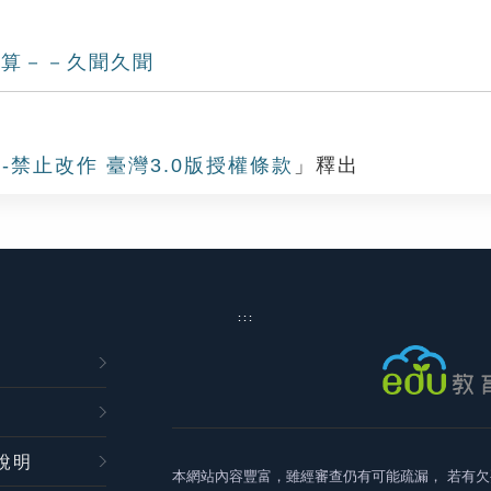
下算－－久聞久聞
-禁止改作 臺灣3.0版授權條款
」釋出
:::
說明
本網站內容豐富，雖經審查仍有可能疏漏，
若有欠