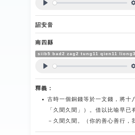
Play
詔安音
南四縣
siib5 bad2 zag2 tung11 qien11 liong
Play
釋義：
古時一個銅錢等於一文錢，將十
「久聞久聞」）。借以比喻早已
－久聞久聞。（你的善心善行，