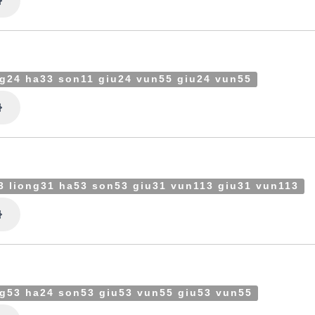
Settings
ng24 ha33 son11 giu24 vun55 giu24 vun55
Settings
3 liong31 ha53 son53 giu31 vun113 giu31 vun113
Settings
ng53 ha24 son53 giu53 vun55 giu53 vun55