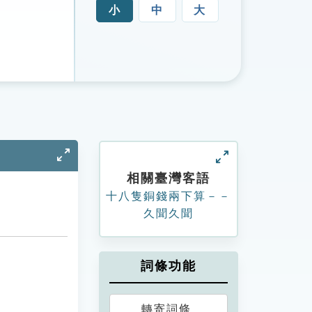
小
中
大
相關臺灣客語
十八隻銅錢兩下算－－
久聞久聞
詞條功能
轉寄詞條