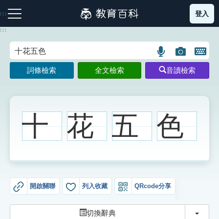
跳
登入
:::
到
主
:::
要
內
語
圖
開
容
注音索引圖示
筆畫索引圖示
部首索引表圖示
言
片
啟
詞條檢索
全文檢索
音讀檢索
搜
搜
鍵
尋
尋
盤
圖
圖
圖
示
示
示
十
花
五
色
網站導覽
生字詞彙表
開啟關聯
列入收藏
QRcode分享
成語故事
切換
切換辭典