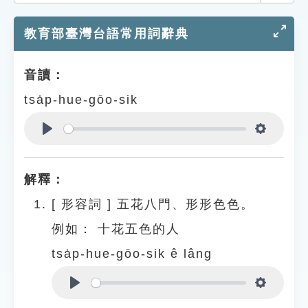
索引選單
教育部臺灣台語常用詞辭典
知識索引
單字索引
音讀：
生命大百科索引
tsa̍p-hue-gōo-sik
遊戲專區
Play
Settings
教學應用
解釋：
貓頭鷹博士
[
形容詞
]
五花八門、形形色色。
例如：
十花五色的人
tsa̍p-hue-gōo-sik ê lâng
Play
Settings