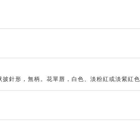
狀披針形，無柄。花單唇，白色、淡粉紅或淡紫紅