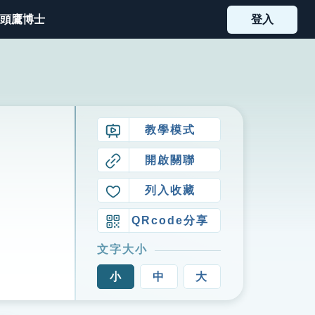
頭鷹博士
登入
教學模式
開啟關聯
列入收藏
QRcode分享
文字大小
小
中
大