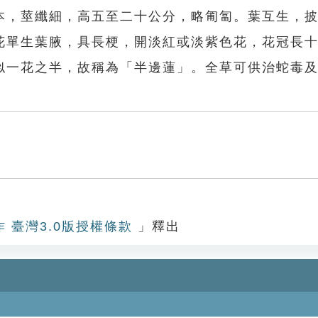
本，莖纖細，高五至二十公分，略匍匐。葉互生，
花單生葉腋，具長梗，開淡紅或淡紫色花，花冠長
似一花之半，故稱為「半邊蓮」。全草可供治蛇毒
作 臺灣3.0版授權條款
」釋出