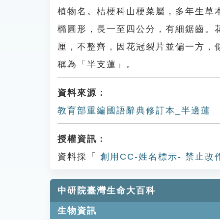
植物名。桔梗科山梗菜屬，多年生草
橢圓形，長一至四公分，有細鋸齒。
厘，不整齊，因花冠裂片並偏一方，
稱為「半支蓮」。
資料來源：
教育部重編國語辭典修訂本_半邊蓮
授權資訊：
資料採「
創用CC-姓名標示- 禁止改
中研院臺灣生命大百科
生物資訊