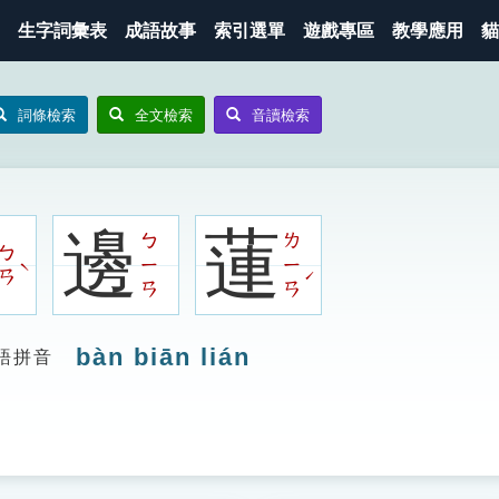
生字詞彙表
成語故事
索引選單
遊戲專區
教學應用
貓
詞條檢索
全文檢索
音讀檢索
邊
蓮
ㄅ
ㄌ
ㄅ
ㄧ
ㄧ
ˋ
ˊ
ㄢ
ㄢ
ㄢ
bàn biān lián
語拼音