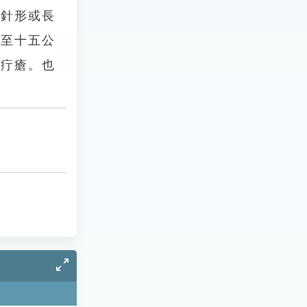
披針形或長
十至十五公
及疔瘡。也