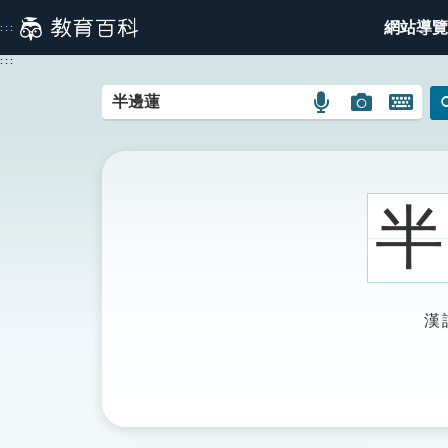
跳
網站導覽
:::
到
主
:::
要
內
語
圖
開
容
言
片
啟
搜
搜
鍵
尋
尋
盤
圖
圖
圖
半
示
示
示
漢