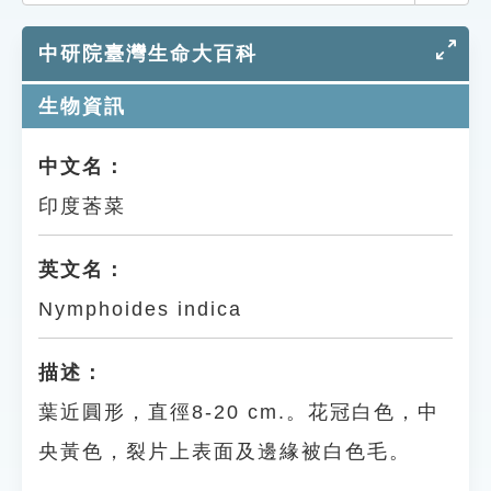
索引選單
中研院臺灣生命大百科
知識索引
單字索引
生物資訊
生命大百科索引
中文名：
印度莕菜
遊戲專區
教學應用
英文名：
Nymphoides indica
貓頭鷹博士
描述：
葉近圓形，直徑8-20 cm.。花冠白色，中
央黃色，裂片上表面及邊緣被白色毛。