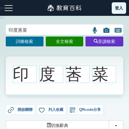
跳
登入
:::
到
主
:::
要
內
語
圖
開
容
注音索引圖示
筆畫索引圖示
部首索引表圖示
言
片
啟
詞條檢索
全文檢索
音讀檢索
搜
搜
鍵
尋
尋
盤
圖
圖
圖
示
示
示
印
度
莕
菜
網站導覽
生字詞彙表
開啟關聯
列入收藏
QRcode分享
成語故事
切換
切換辭典