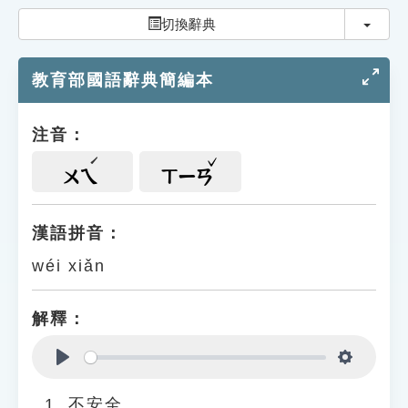
索引選單
切換
切換辭典
知識索引
教育部國語辭典簡編本
單字索引
生命大百科索引
注音：
遊戲專區
ㄨㄟ
ㄒㄧㄢ
教學應用
漢語拼音：
wéi xiǎn
貓頭鷹博士
解釋：
Play
Settings
不安全。