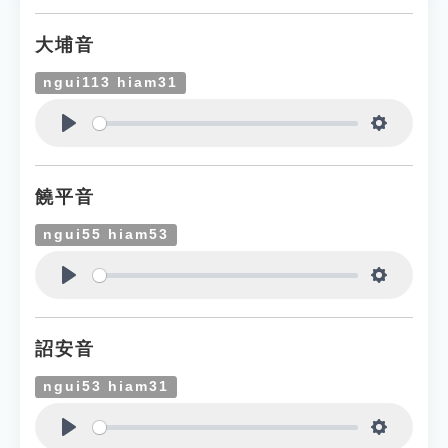
大埔音
ngui113 hiam31
Play
Settings
饒平音
ngui55 hiam53
Play
Settings
詔安音
ngui53 hiam31