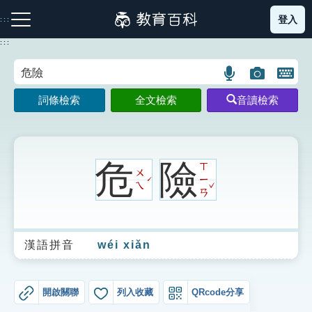
跳
登入
:::
到
主
:::
要
內
語
圖
開
容
注音索引圖示
筆畫索引圖示
部首索引表圖示
言
片
啟
詞條檢索
全文檢索
音讀檢索
搜
搜
鍵
尋
尋
盤
圖
圖
圖
示
示
示
危
險
ㄒ
ㄨ
ㄧ
ˊ
ˇ
ㄟ
ㄢ
網站導覽
漢語拼音
wéi xiǎn
生字詞彙表
成語故事
開啟關聯
列入收藏
QRcode分享