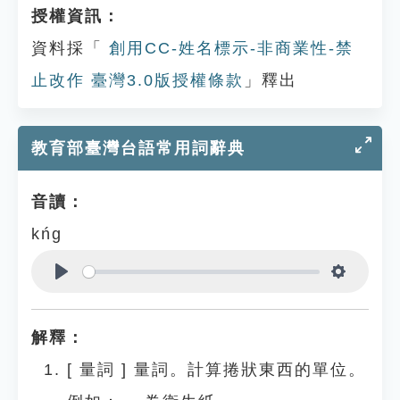
授權資訊：
資料採「
創用CC-姓名標示-非商業性-禁
止改作 臺灣3.0版授權條款
」釋出
教育部臺灣台語常用詞辭典
音讀：
kńg
Play
Settings
解釋：
[
量詞
]
量詞。計算捲狀東西的單位。