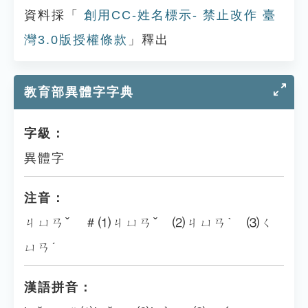
資料採「
創用CC-姓名標示- 禁止改作 臺
灣3.0版授權條款
」釋出
教育部異體字字典
字級：
異體字
注音：
ㄐㄩㄢˇ ＃⑴ㄐㄩㄢˇ ⑵ㄐㄩㄢˋ ⑶ㄑ
ㄩㄢˊ
漢語拼音：