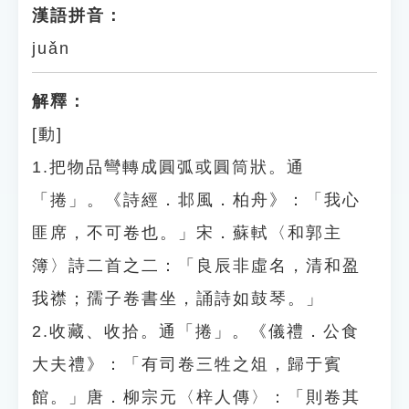
漢語拼音：
juǎn
解釋：
[動]
1.把物品彎轉成圓弧或圓筒狀。通
「捲」。《詩經．邶風．柏舟》：「我心
匪席，不可卷也。」宋．蘇軾〈和郭主
簿〉詩二首之二：「良辰非虛名，清和盈
我襟；孺子卷書坐，誦詩如鼓琴。」
2.收藏、收拾。通「捲」。《儀禮．公食
大夫禮》：「有司卷三牲之俎，歸于賓
館。」唐．柳宗元〈梓人傳〉：「則卷其