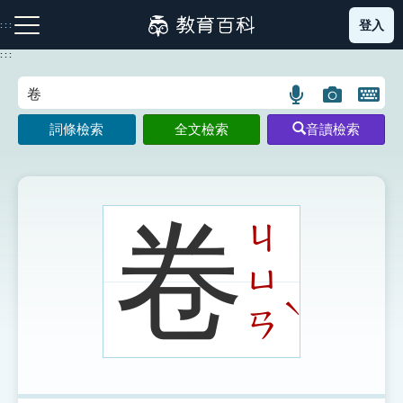
跳
登入
:::
到
主
:::
要
內
語
圖
開
容
注音索引圖示
筆畫索引圖示
部首索引表圖示
言
片
啟
詞條檢索
全文檢索
音讀檢索
搜
搜
鍵
尋
尋
盤
圖
圖
圖
示
示
示
卷
ㄐ
ㄩ
網站導覽
ˋ
ㄢ
生字詞彙表
成語故事