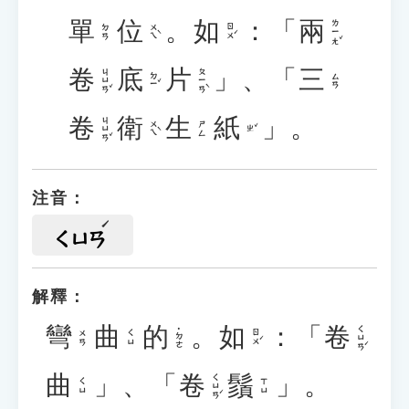
單
位
。
如
：「
兩
ㄌㄧㄤˇ
ㄨㄟˋ
ㄖㄨˊ
ㄉㄢ
卷
底
片
」、「
三
ㄐㄩㄢˇ
ㄆㄧㄢˋ
ㄉㄧˇ
ㄙㄢ
卷
衛
生
紙
」。
ㄐㄩㄢˇ
ㄨㄟˋ
ㄕㄥ
ㄓˇ
注音：
ㄑㄩㄢ
解釋：
彎
曲
的
。
如
：「
卷
ㄑㄩㄢˊ
˙ㄉㄜ
ㄖㄨˊ
ㄨㄢ
ㄑㄩ
曲
」、「
卷
鬚
」。
ㄑㄩㄢˊ
ㄑㄩ
ㄒㄩ