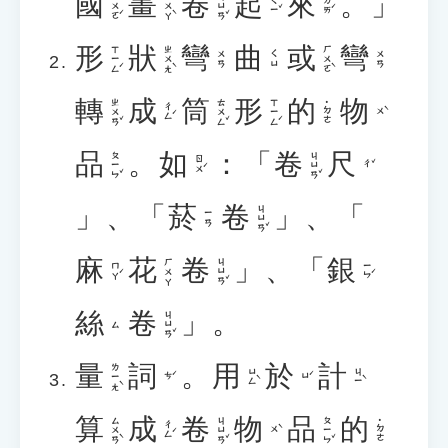
國
畫
卷
起
來
。」
ㄍㄨㄛˊ
ㄏㄨㄚˋ
ㄐㄩㄢˇ
ㄑㄧˇ
ㄌㄞˊ
形
狀
彎
曲
或
彎
ㄒㄧㄥˊ
ㄓㄨㄤˋ
ㄏㄨㄛˋ
ㄨㄢ
ㄑㄩ
ㄨㄢ
轉
成
筒
形
的
物
ㄓㄨㄢˇ
ㄊㄨㄥˇ
ㄒㄧㄥˊ
˙ㄉㄜ
ㄔㄥˊ
ㄨˋ
品
。
如
：「
卷
尺
ㄆㄧㄣˇ
ㄐㄩㄢˇ
ㄖㄨˊ
ㄔˇ
」、「
菸
卷
」、「
ㄐㄩㄢˇ
ㄧㄢ
麻
花
卷
」、「
銀
ㄐㄩㄢˇ
ㄏㄨㄚ
ㄇㄚˊ
ㄧㄣˊ
絲
卷
」。
ㄐㄩㄢˇ
ㄙ
量
詞
。
用
於
計
ㄌㄧㄤˋ
ㄩㄥˋ
ㄐㄧˋ
ㄘˊ
ㄩˊ
算
成
卷
物
品
的
ㄙㄨㄢˋ
ㄐㄩㄢˇ
ㄆㄧㄣˇ
˙ㄉㄜ
ㄔㄥˊ
ㄨˋ