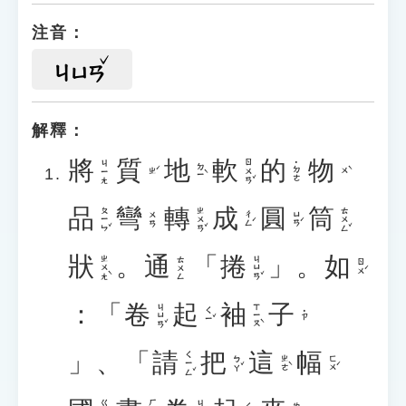
注音：
ㄐㄩㄢ
解釋：
將
質
地
軟
的
物
ㄖㄨㄢˇ
ㄐㄧㄤ
˙ㄉㄜ
ㄉㄧˋ
ㄓˊ
ㄨˋ
品
彎
轉
成
圓
筒
ㄆㄧㄣˇ
ㄓㄨㄢˇ
ㄊㄨㄥˇ
ㄔㄥˊ
ㄩㄢˊ
ㄨㄢ
狀
。
通
「
捲
」。
如
ㄓㄨㄤˋ
ㄐㄩㄢˇ
ㄊㄨㄥ
ㄖㄨˊ
：「
卷
起
袖
子
ㄐㄩㄢˇ
ㄒㄧㄡˋ
ㄑㄧˇ
˙ㄗ
」、「
請
把
這
幅
ㄑㄧㄥˇ
ㄅㄚˇ
ㄓㄜˋ
ㄈㄨˊ