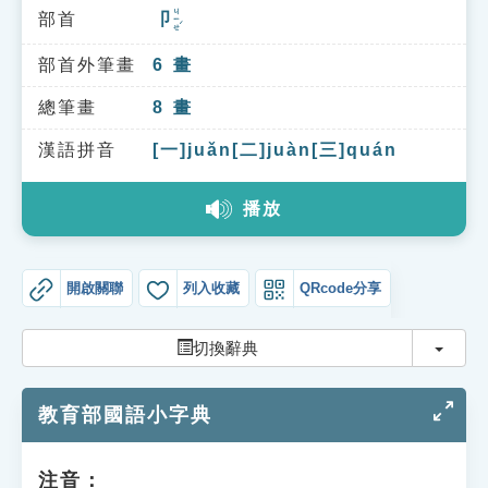
索引選單
ㄐㄧㄝˊ
部首
卩
知識索引
部首外筆畫
6
畫
單字索引
總筆畫
8
畫
生命大百科索引
漢語拼音
[一]juǎn[二]juàn[三]quán
遊戲專區
播放
教學應用
開啟關聯
列入收藏
QRcode分享
貓頭鷹博士
切換
切換辭典
教育部國語小字典
注音：