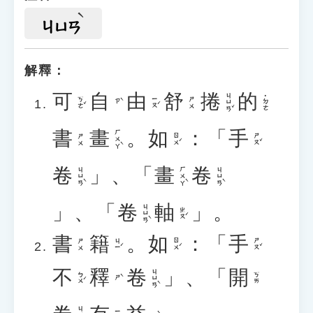
ㄐㄩㄢ
解釋：
可
自
由
舒
捲
的
ㄐㄩㄢˇ
˙ㄉㄜ
ㄎㄜˇ
ㄧㄡˊ
ㄕㄨ
ㄗˋ
書
畫
。
如
：「
手
ㄏㄨㄚˋ
ㄖㄨˊ
ㄕㄡˇ
ㄕㄨ
卷
」、「
畫
卷
ㄐㄩㄢˋ
ㄏㄨㄚˋ
ㄐㄩㄢˋ
」、「
卷
軸
」。
ㄐㄩㄢˋ
ㄓㄡˊ
書
籍
。
如
：「
手
ㄐㄧˊ
ㄖㄨˊ
ㄕㄡˇ
ㄕㄨ
不
釋
卷
」、「
開
ㄐㄩㄢˋ
ㄅㄨˊ
ㄎㄞ
ㄕˋ