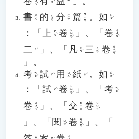
卷
有
益
」。
ㄐㄩㄢˋ
ㄧㄡˇ
ㄧˋ
書
的
分
篇
。
如
ㄆㄧㄢ
˙ㄉㄜ
ㄖㄨˊ
ㄕㄨ
ㄈㄣ
：「
上
卷
」、「
卷
ㄐㄩㄢˋ
ㄐㄩㄢˋ
ㄕㄤˋ
二
」、「
凡
三
卷
ㄐㄩㄢˋ
ㄈㄢˊ
ㄙㄢ
ㄦˋ
」。
考
試
用
紙
。
如
ㄎㄠˇ
ㄩㄥˋ
ㄖㄨˊ
ㄕˋ
ㄓˇ
：「
試
卷
」、「
考
ㄐㄩㄢˋ
ㄎㄠˇ
ㄕˋ
卷
」、「
交
卷
ㄐㄩㄢˋ
ㄐㄩㄢˋ
ㄐㄧㄠ
」、「
閱
卷
」、「
ㄐㄩㄢˋ
ㄩㄝˋ
答
案
卷
」。
ㄐㄩㄢˋ
ㄉㄚˊ
ㄢˋ