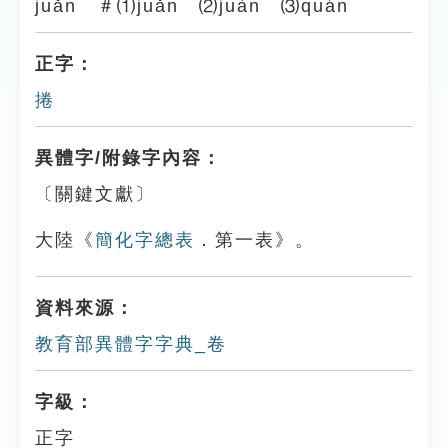
juǎn ＃⑴juǎn ⑵juàn ⑶quán
正字：
捲
異體字/附錄字內容：
〔關鍵文獻〕
大陸《
簡化字總表
．第一表》。
資料來源：
教育部異體字字典_卷
字級：
正字