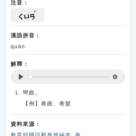
注音：
ㄑㄩㄢ
漢語拼音：
quán
解釋：
Play
Settings
彎曲。
【例】卷曲、卷髮
資料來源：
教育部國語辭典簡編本_卷