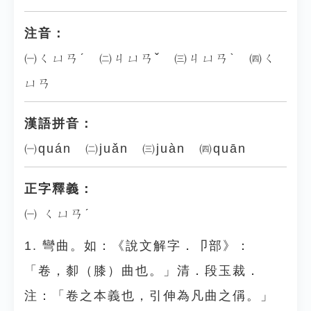
注音：
㈠ㄑㄩㄢˊ ㈡ㄐㄩㄢˇ ㈢ㄐㄩㄢˋ ㈣ㄑ
ㄩㄢ
漢語拼音：
㈠quán ㈡juǎn ㈢juàn ㈣quān
正字釋義：
㈠ ㄑㄩㄢˊ
1. 彎曲。如：《說文解字．卩部》：
「卷，厀（膝）曲也。」清．段玉裁．
注：「卷之本義也，引伸為凡曲之偁。」