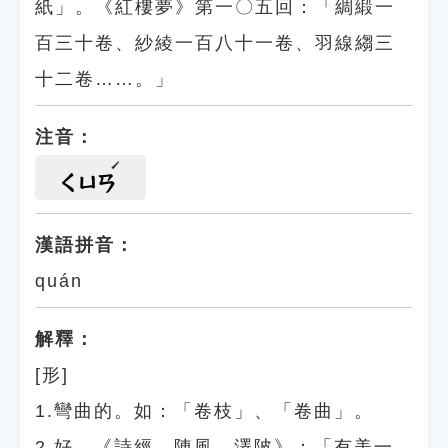
紙」。《紅樓夢》第一〇五回：「綢緞一
百三十卷、紗綾一百八十一卷、羽線縐三
十二卷……。」
注音：
ㄑㄩㄢ
漢語拼音：
quán
解釋：
[形]
1.彎曲的。如：「卷枝」、「卷曲」。
2.好。《詩經．陳風．澤陂》：「有美一