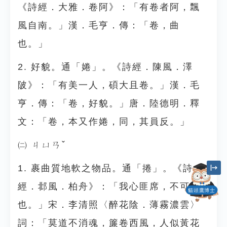
《詩經．大雅．卷阿》：「有卷者阿，飄
風自南。」漢．毛亨．傳：「卷，曲
也。」
2. 好貌。通「婘」。《詩經．陳風．澤
陂》：「有美一人，碩大且卷。」漢．毛
亨．傳：「卷，好貌。」唐．陸德明．釋
文：「卷，本又作婘，同，其員反。」
㈡ ㄐㄩㄢˇ
1. 裹曲質地軟之物品。通「捲」。《詩
經．邶風．柏舟》：「我心匪席，不可卷
貓頭鷹博士
也。」宋．李清照〈醉花陰．薄霧濃雲〉
詞：「莫道不消魂，簾卷西風，人似黃花