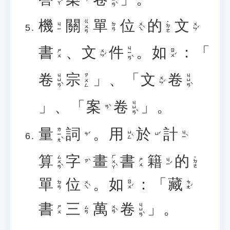
機
關
單
位
的
文
ㄍㄨㄢ
˙ㄉㄜ
ㄨㄟˋ
ㄨㄣˊ
ㄐㄧ
ㄉㄢ
書
、
文
件
。
如
：「
ㄐㄧㄢˋ
ㄨㄣˊ
ㄖㄨˊ
ㄕㄨ
卷
宗
」、「
文
卷
ㄐㄩㄢˋ
ㄐㄩㄢˋ
ㄗㄨㄥ
ㄨㄣˊ
」、「
案
卷
」。
ㄐㄩㄢˋ
ㄢˋ
量
詞
。
用
於
計
ㄌㄧㄤˋ
ㄩㄥˋ
ㄐㄧˋ
ㄘˊ
ㄩˊ
算
字
畫
書
籍
的
ㄙㄨㄢˋ
ㄏㄨㄚˋ
˙ㄉㄜ
ㄐㄧˊ
ㄕㄨ
ㄗˋ
單
位
。
如
：「
藏
ㄨㄟˋ
ㄖㄨˊ
ㄘㄤˊ
ㄉㄢ
書
三
萬
卷
」。
ㄐㄩㄢˋ
ㄨㄢˋ
ㄕㄨ
ㄙㄢ