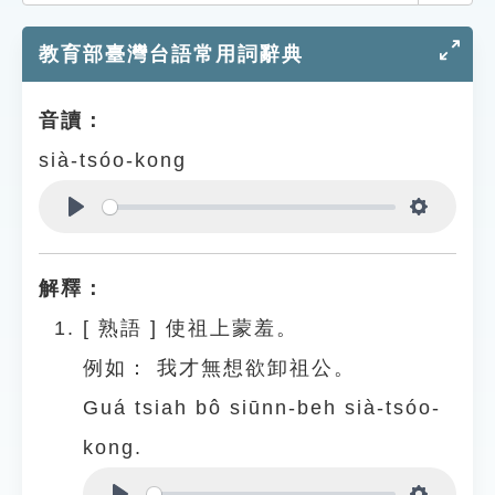
索引選單
教育部臺灣台語常用詞辭典
知識索引
單字索引
音讀：
生命大百科索引
sià-tsóo-kong
遊戲專區
Play
Settings
教學應用
解釋：
貓頭鷹博士
[
熟語
]
使祖上蒙羞。
例如：
我才無想欲卸祖公。
Guá tsiah bô siūnn-beh sià-tsóo-
kong.