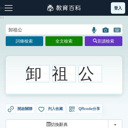
跳
登入
:::
到
主
:::
要
內
語
圖
開
容
注音索引圖示
筆畫索引圖示
部首索引表圖示
言
片
啟
詞條檢索
全文檢索
音讀檢索
搜
搜
鍵
尋
尋
盤
圖
圖
圖
示
示
示
卸
祖
公
網站導覽
生字詞彙表
開啟關聯
列入收藏
QRcode分享
成語故事
切換
切換辭典