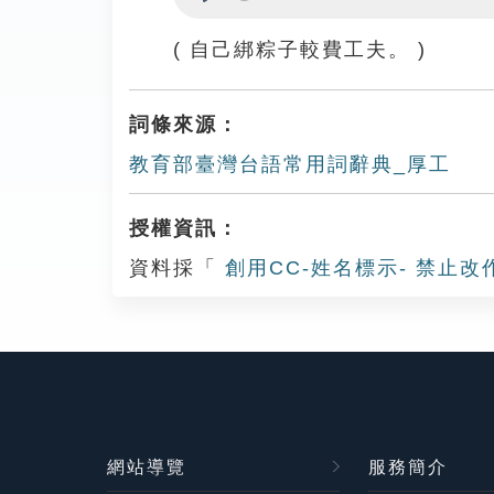
Play
( 自己綁粽子較費工夫。 )
詞條來源：
教育部臺灣台語常用詞辭典_厚工
授權資訊：
資料採「
創用CC-姓名標示- 禁止改
網站導覽
服務簡介