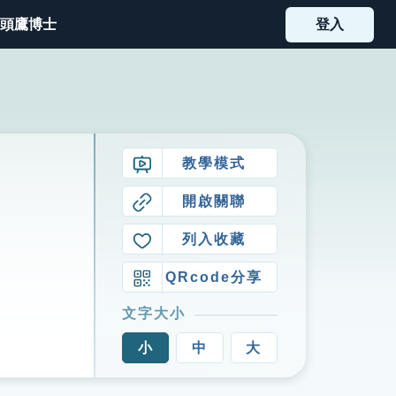
頭鷹博士
登入
教學模式
開啟關聯
列入收藏
QRcode分享
文字大小
小
中
大