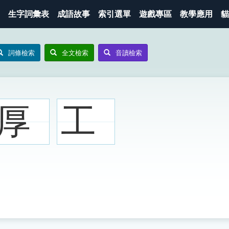
生字詞彙表
成語故事
索引選單
遊戲專區
教學應用
貓
詞條檢索
全文檢索
音讀檢索
厚
工