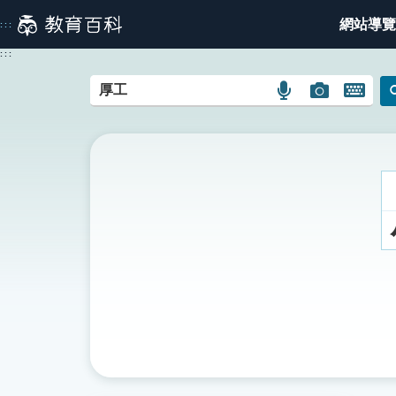
跳
網站導覽
:::
到
主
:::
要
內
語
圖
開
容
言
片
啟
搜
搜
鍵
尋
尋
盤
圖
圖
圖
示
示
示