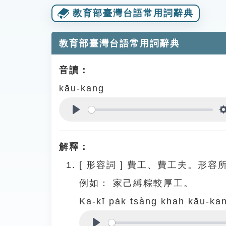
教育部臺灣台語常用詞辭典
教育部臺灣台語常用詞辭典
音讀：
kāu-kang
Play
解釋：
[
形容詞
]
費工、費工夫。形容
例如：
家己縛粽較厚工。
Ka-kī pa̍k tsàng khah kāu-ka