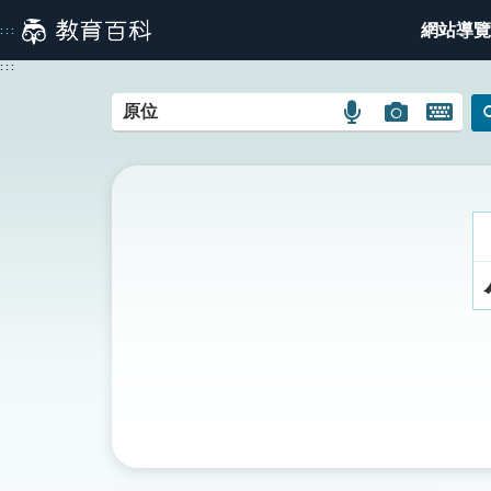
跳
網站導覽
:::
到
主
:::
要
內
語
圖
開
容
言
片
啟
搜
搜
鍵
尋
尋
盤
圖
圖
圖
示
示
示