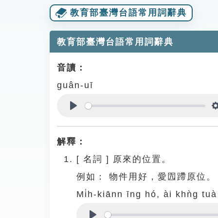
教育部臺灣台語常用詞辭典
教育部臺灣台語常用詞辭典
音讀：
guân-uī
Play
解釋：
[
名詞
]
原來的位置。
例如：
物件用好，愛囥蹛原位。
Mi̍h-kiānn īng hó, ài khǹg tuà