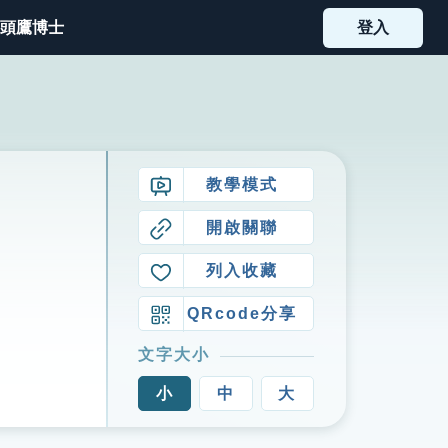
頭鷹博士
登入
教學模式
開啟關聯
列入收藏
QRcode分享
文字大小
小
中
大