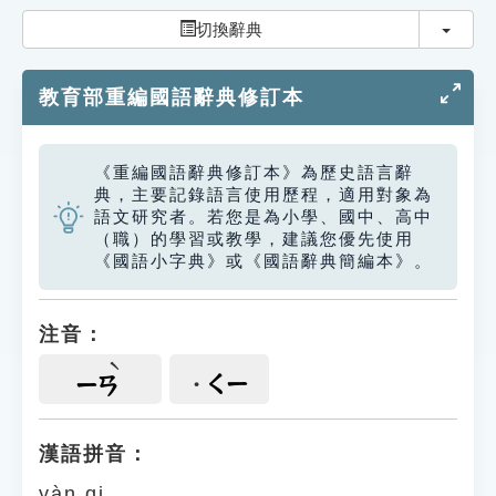
索引選單
切換
切換辭典
知識索引
教育部重編國語辭典修訂本
單字索引
生命大百科索引
《重編國語辭典修訂本》為歷史語言辭
典，主要記錄語言使用歷程，適用對象為
遊戲專區
語文研究者。若您是為小學、國中、高中
（職）的學習或教學，建議您優先使用
《國語小字典》或《國語辭典簡編本》。
教學應用
貓頭鷹博士
注音：
ㄑㄧ
ㄧㄢ
漢語拼音：
yàn qi