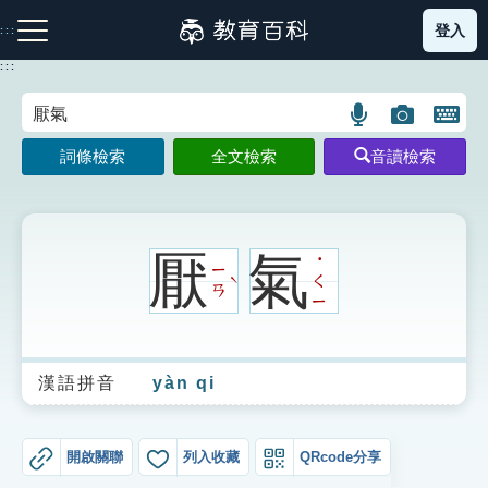
跳
登入
:::
到
主
:::
要
內
語
圖
開
容
注音索引圖示
筆畫索引圖示
部首索引表圖示
言
片
啟
詞條檢索
全文檢索
音讀檢索
搜
搜
鍵
尋
尋
盤
圖
圖
圖
示
示
示
厭
氣
˙
ㄧ
ㄑ
ˋ
ㄢ
ㄧ
網站導覽
漢語拼音
yàn qi
生字詞彙表
成語故事
開啟關聯
列入收藏
QRcode分享