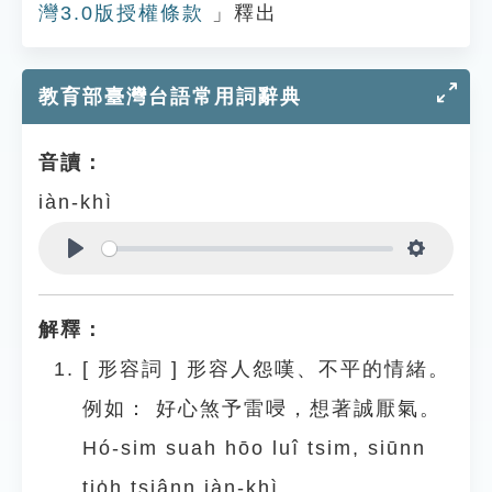
灣3.0版授權條款
」釋出
教育部臺灣台語常用詞辭典
音讀：
iàn-khì
Play
Settings
解釋：
[
形容詞
]
形容人怨嘆、不平的情緒。
例如：
好心煞予雷唚，想著誠厭氣。
Hó-sim suah hōo luî tsim, siūnn
tio̍h tsiânn iàn-khì.