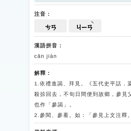
注音：
ㄘㄢ
ㄐㄧㄢ
漢語拼音：
cān jiàn
解釋：
1.依禮進謁、拜見。《五代史平話
殺掠回去，不旬日間便到故鄉，參見
也作「參謁」。
2.參閱、參看。如：「參見上文注釋