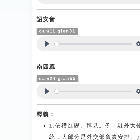
Play
詔安音
cam11 gien31
Play
南四縣
cam24 gian55
Play
釋義：
1.依禮進謁、拜見。例：駐外
統，大部分是外交部負責安排。