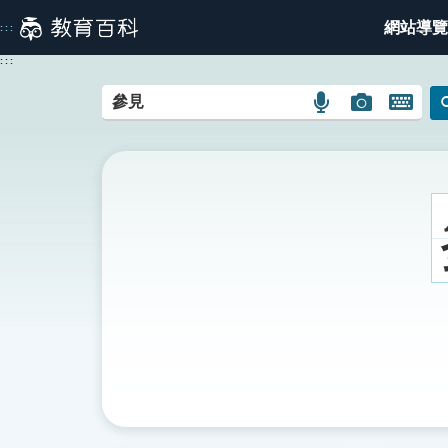
跳
網站導覽
:::
到
主
:::
要
內
語
圖
開
容
言
片
啟
搜
搜
鍵
尋
尋
盤
圖
圖
圖
示
示
示