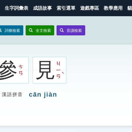
生字詞彙表
成語故事
索引選單
遊戲專區
教學應用
貓
詞條檢索
全文檢索
音讀檢索
參
見
ㄐ
ㄘ
ㄧ
ˋ
ㄢ
ㄢ
cān jiàn
漢語拼音