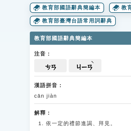
教育部國語辭典簡編本
教
教育部臺灣台語常用詞辭典
教育部國語辭典簡編本
注音：
ㄘㄢ
ㄐㄧㄢ
漢語拼音：
cān jiàn
解釋：
依一定的禮節進謁、拜見。