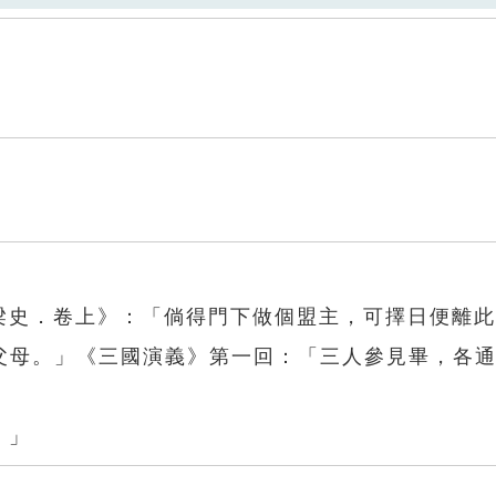
．梁史．卷上》：「倘得門下做個盟主，可擇日便離
父母。」《三國演義》第一回：「三人參見畢，各
。」