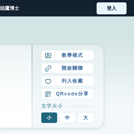
頭鷹博士
登入
教學模式
開啟關聯
列入收藏
QRcode分享
文字大小
小
中
大