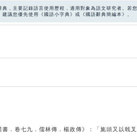
辭典，主要記錄語言使用歷程，適用對象為語文研究者。若
，建議您優先使用《國語小字典》或《國語辭典簡編本》。
後漢書．卷七九．儒林傳．楊政傳》：「旄頭又以戟