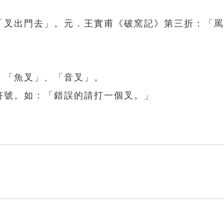
：「叉出門去」。元．王實甫《破窯記》第三折：「
、「魚叉」、「音叉」。
符號。如：「錯誤的請打一個叉。」