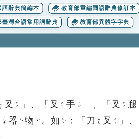
國語辭典簡編本
教育部重編國語辭典修訂本
部臺灣台語常用詞辭典
教育部異體字字典
叉
」、「
叉
手
」、「
叉
腿
ㄧㄠ
ㄕㄡˇ
ㄔㄚ
ㄔㄚ
ㄔㄚ
的
器
物
。
如
：「
刀
叉
」、
˙ㄉㄜ
ㄑㄧˋ
ㄖㄨˊ
ㄉㄠ
ㄔㄚ
ㄨˋ
。