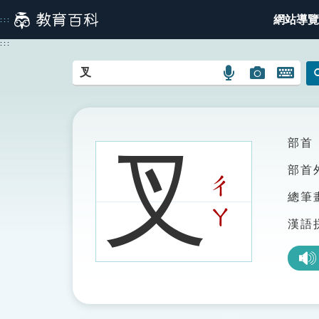
跳
網站導覽
:::
到
主
:::
要
內
語
圖
開
容
言
片
啟
搜
搜
鍵
尋
尋
盤
圖
圖
圖
部首
叉
示
示
示
部首
ㄔ
總筆
ㄚ
漢語