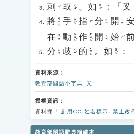
刺
取
。
如
：「
叉
ㄑㄩˇ
ㄖㄨˊ
ㄘˋ
將
手
指
分
開
ㄐㄧㄤ
ㄕㄡˇ
ㄈㄣ
ㄎㄞ
ㄓˇ
在
動
作
開
始
ㄉㄨㄥˋ
ㄗㄨㄛˋ
ㄗㄞˋ
ㄎㄞ
ㄕˇ
分
歧
的
。
如
：
˙ㄉㄜ
ㄑㄧˊ
ㄖㄨˊ
ㄈㄣ
資料來源：
教育部國語小字典_叉
授權資訊：
資料採「
創用CC-姓名標示- 禁止改
教育部國語辭典簡編本