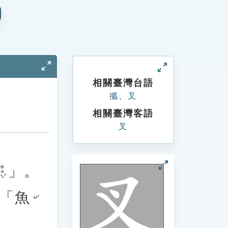
相關臺灣台語
攕
、
叉
相關臺灣客語
叉
」。
ㄊㄨㄟˇ
「
魚
ㄩˊ