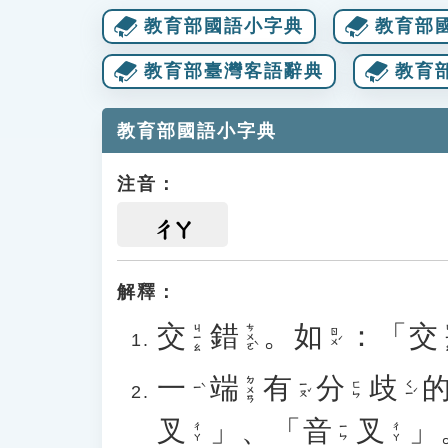
教育部國語小字典
教育部
教育部臺灣客語辭典
教育
教育部國語小字典
注音：
ㄔㄚ
解釋：
交
錯
。
如
：「
交
ㄘㄨㄛˋ
ㄐㄧㄠ
ㄐ
ㄖㄨˊ
一
端
有
分
歧
ㄉㄨㄢ
ㄧㄡˇ
ㄑㄧˊ
ㄈㄣ
ㄧˋ
叉
」、「
音
叉
」
ㄔㄚ
ㄧㄣ
ㄔㄚ