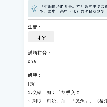
《重編國語辭典修訂本》為歷史語言
學、國中、高中（職）的學習或教學
注音：
ㄔㄚ
漢語拼音：
chā
解釋：
[動]
1.交錯。如：「雙手交叉」。
2.刺取、刺殺。如：「叉魚」。《