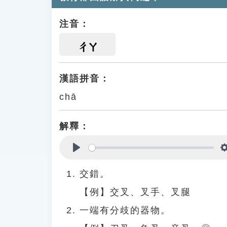
注音：
ㄔㄚ
漢語拼音：
chā
解釋：
Play
交錯。
【例】交叉、叉手、叉腿
一端有分歧的器物。