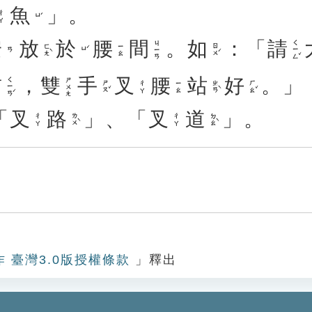
魚
」。
ㄔㄚ
ㄩˊ
安
放
於
腰
間
。
如
：「
請
ㄑㄧㄥˇ
ㄐㄧㄢ
ㄈㄤˋ
ㄖㄨˊ
ㄧㄠ
ㄩˊ
ㄢ
前
，
雙
手
叉
腰
站
好
。」
ㄑㄧㄢˊ
ㄕㄨㄤ
ㄕㄡˇ
ㄓㄢˋ
ㄏㄠˇ
ㄔㄚ
ㄧㄠ
「
叉
路
」、「
叉
道
」。
ㄌㄨˋ
ㄉㄠˋ
ㄔㄚ
ㄔㄚ
作 臺灣3.0版授權條款
」釋出