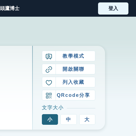
頭鷹博士
登入
教學模式
開啟關聯
列入收藏
QRcode分享
文字大小
小
中
大