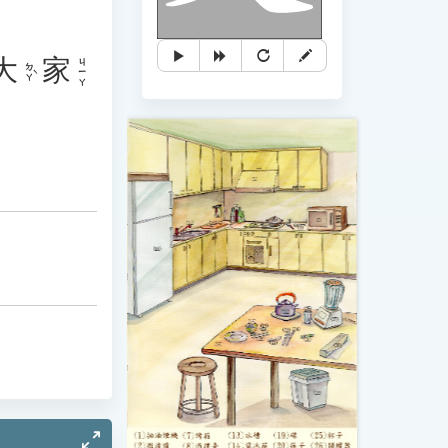
大
家
ㄐㄧㄚ
ㄉㄚˋ