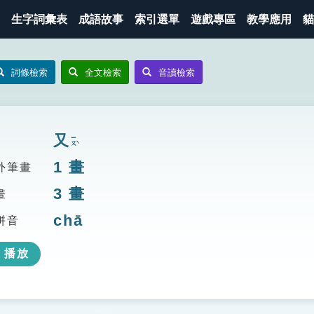
生字詞彙表
成語故事
索引選單
遊戲專區
教學應用
貓
詞條檢索
全文檢索
音讀檢索
又
ㄧㄡˋ
1
畫
外筆畫
3
畫
畫
chā
拼音
播放