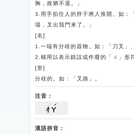
胸，政猶不退。」
3.用手掐住人的脖子將人推開。如
場，叉出我門來了。」
[名]
1.一端有分歧的器物。如：「刀叉」
2.稱用以表示錯誤或作廢的「ㄨ」形
[形]
分歧的。如：「叉路」。
注音：
ㄔㄚ
漢語拼音：