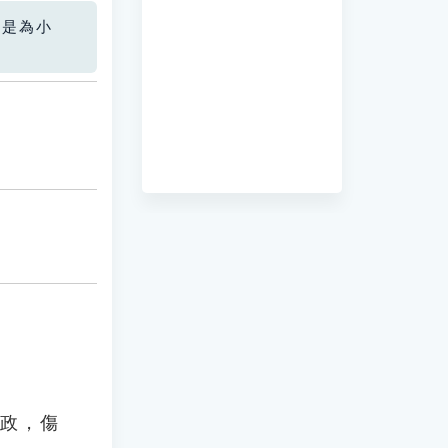
您是為小
叉政，傷