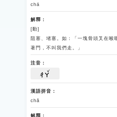
chá
解釋：
[動]
阻塞、堵塞。如：「一塊骨頭叉在喉
著門，不叫我們走。」
注音：
ㄔㄚ
漢語拼音：
chǎ
解釋：