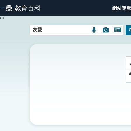
跳
網站導覽
:::
到
主
:::
要
內
語
圖
開
容
言
片
啟
搜
搜
鍵
尋
尋
盤
圖
圖
圖
示
示
示