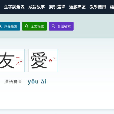
生字詞彙表
成語故事
索引選單
遊戲專區
教學應用
貓
詞條檢索
全文檢索
音讀檢索
友
愛
ㄧ
ˋ
ㄞ
ˇ
ㄡ
yǒu ài
漢語拼音