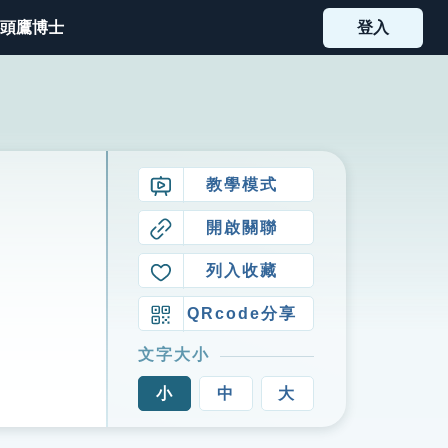
頭鷹博士
登入
教學模式
開啟關聯
列入收藏
QRcode分享
文字大小
小
中
大