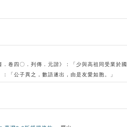
書．卷四〇．列傳．元諧》：「少與高祖同受業於
》：「公子異之，數語遂出，由是友愛如胞。」