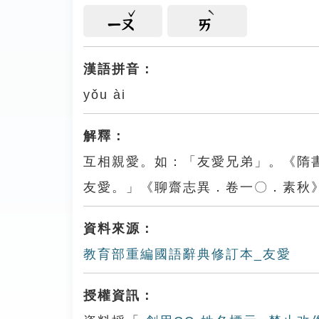
ㄧㄡ
ㄞ
漢語拼音：
yǒu ài
解釋：
互相親愛。如：「友愛兄弟」。《隋
友愛。」《聊齋志異．卷一〇．素秋
資料來源：
教育部重編國語辭典修訂本_友愛
授權資訊：