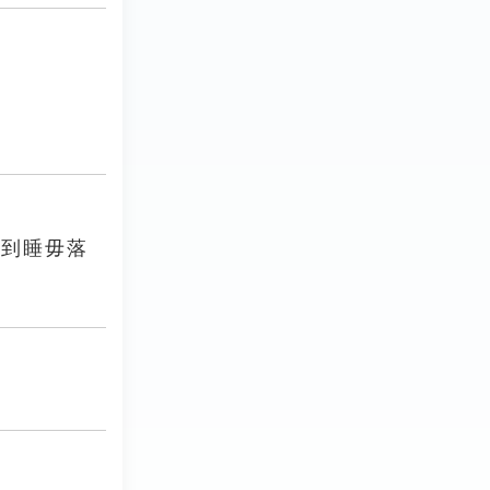
躁到睡毋落