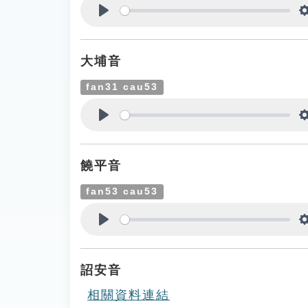
Play
大埔音
fan31 cau53
Play
饒平音
fan53 cau53
Play
詔安音
相關資料連結