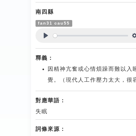
南四縣
fan31 cau55
Play
釋義：
因精神亢奮或心情煩躁而難以入
覺。（現代人工作壓力太大，很
對應華語：
失眠
詞條來源：