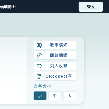
頭鷹博士
登入
教學模式
開啟關聯
列入收藏
QRcode分享
文字大小
小
中
大