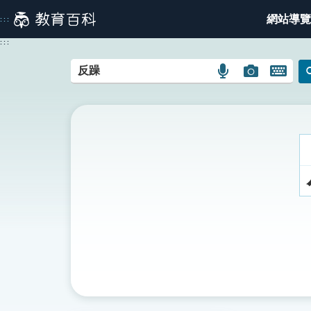
跳
網站導覽
:::
到
主
:::
要
內
語
圖
開
容
言
片
啟
搜
搜
鍵
尋
尋
盤
圖
圖
圖
示
示
示