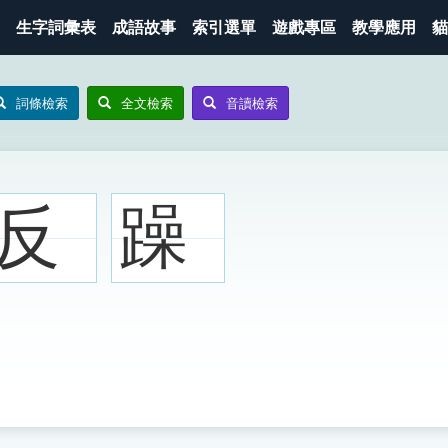
生字詞彙表
成語故事
索引選單
遊戲專區
教學應用
貓
詞條檢索
全文檢索
音讀檢索
反
躁