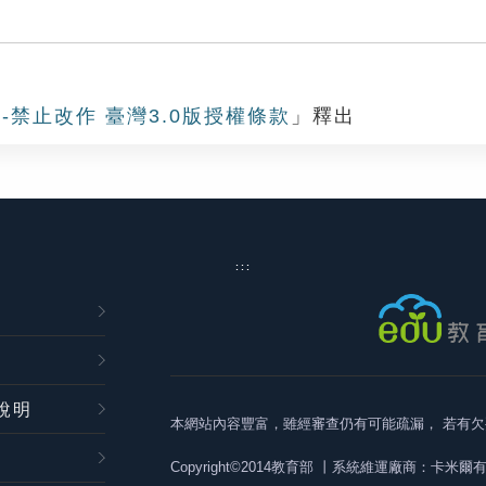
-禁止改作 臺灣3.0版授權條款
」釋出
:::
說明
本網站內容豐富，雖經審查仍有可能疏漏，
若有欠
Copyright©2014教育部
丨系統維運廠商：卡米爾