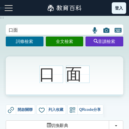
跳
登入
:::
到
主
:::
要
內
語
圖
開
容
注音索引圖示
筆畫索引圖示
部首索引表圖示
言
片
啟
詞條檢索
全文檢索
音讀檢索
搜
搜
鍵
尋
尋
盤
圖
圖
圖
示
示
示
口
面
網站導覽
生字詞彙表
開啟關聯
列入收藏
QRcode分享
成語故事
切換
切換辭典