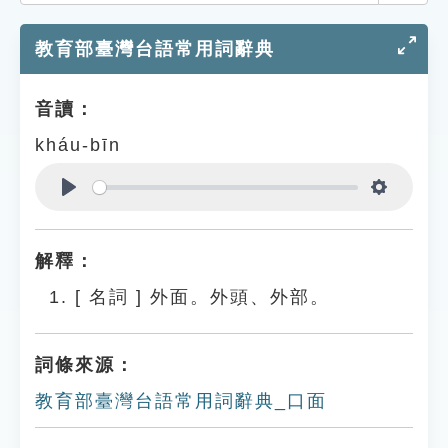
索引選單
教育部臺灣台語常用詞辭典
知識索引
單字索引
音讀：
生命大百科索引
kháu-bīn
遊戲專區
Play
Settings
教學應用
解釋：
貓頭鷹博士
[
名詞
]
外面。外頭、外部。
詞條來源：
教育部臺灣台語常用詞辭典_口面