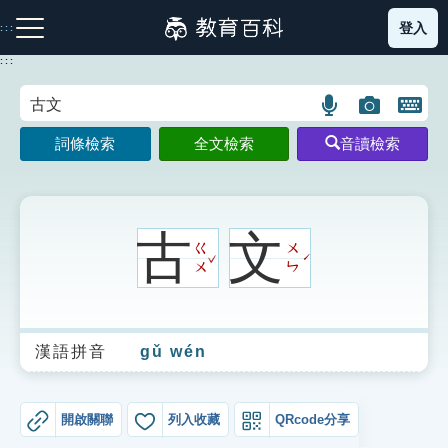
跳
登入
:::
到
主
:::
要
內
語
圖
開
容
注音索引圖示
筆畫索引圖示
部首索引表圖示
言
片
啟
詞條檢索
全文檢索
音讀檢索
搜
搜
鍵
尋
尋
盤
圖
圖
圖
示
示
示
古
文
ㄍ
ㄨ
ˇ
ˊ
ㄨ
ㄣ
網站導覽
漢語拼音
gǔ wén
生字詞彙表
成語故事
開啟關聯
列入收藏
QRcode分享