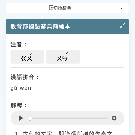
索引選單
切換
切換辭典
知識索引
教育部國語辭典簡編本
單字索引
生命大百科索引
注音：
遊戲專區
ㄍㄨ
ㄨㄣ
教學應用
漢語拼音：
gǔ wén
貓頭鷹博士
解釋：
Play
Settings
古代的文字，即漢儒所稱的先秦文