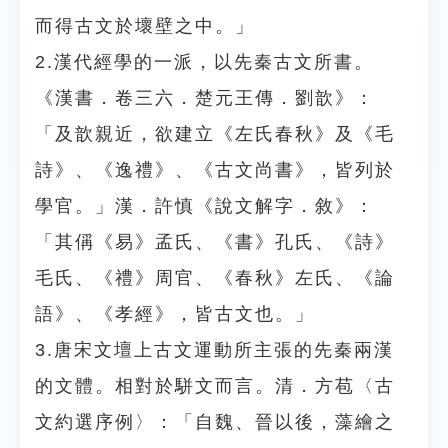
而得古文於壞壁之中。」
2.漢代經學的一派，以先秦古文所書。
《漢書．卷三六．楚元王傳．劉歆》：
「及歆親近，欲建立《左氏春秋》及《毛
詩》、《逸禮》、《古文尚書》，皆列於
學官。」漢．許慎《說文解字．敘》：
「其偁《易》孟氏、《書》孔氏、《詩》
毛氏、《禮》周官、《春秋》左氏、《論
語》、《孝經》，皆古文也。」
3.唐宋文壇上古文運動所主張的先秦兩漢
的文體。相對於駢文而言。清．方苞〈古
文約選序例〉：「自魏、晉以後，藻繪之