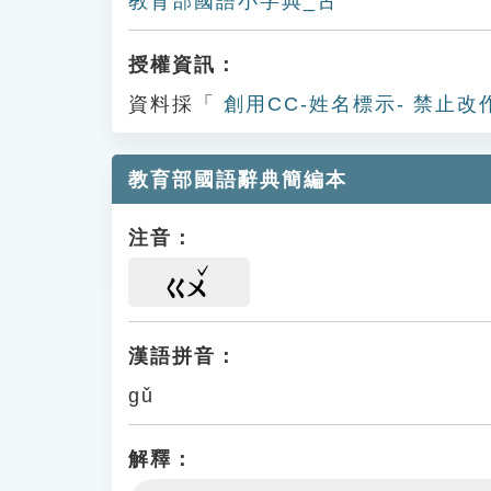
教育部國語小字典_古
授權資訊：
資料採「
創用CC-姓名標示- 禁止改
教育部國語辭典簡編本
注音：
ㄍㄨ
漢語拼音：
gǔ
解釋：