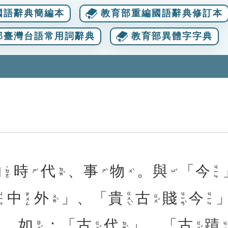
國語辭典簡編本
教育部重編國語辭典修訂本
部臺灣台語常用詞辭典
教育部異體字字典
的
時
代
、
事
物
。
與
「
今
ㄐㄧㄣ
˙ㄉㄜ
ㄉㄞˋ
ㄕˊ
ㄕˋ
ㄨˋ
ㄩˇ
中
外
」、「
貴
古
賤
今
ㄍㄨㄟˋ
ㄐㄧㄢˋ
ㄧㄣ
ㄓㄨㄥ
ㄐㄧㄣ
ㄨㄞˋ
ㄍㄨˇ
。
如
：「
古
代
」、「
古
蹟
ㄖㄨˊ
ㄍㄨˇ
ㄉㄞˋ
ㄍㄨˇ
ㄐㄧ