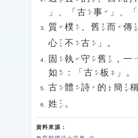
」、「
古
事
」、
ㄍㄨˇ
ㄕˋ
質
樸
、
舊
而
傳
ㄐㄧㄡˋ
ㄔㄨㄢˊ
ㄆㄨˊ
ㄓˊ
ㄦˊ
心
不
古
」。
ㄒㄧㄣ
ㄅㄨˋ
ㄍㄨˇ
固
執
守
舊
，
一
ㄐㄧㄡˋ
ㄍㄨˋ
ㄕㄡˇ
ㄓˊ
ㄧˋ
如
：「
古
板
」。
ㄖㄨˊ
ㄍㄨˇ
ㄅㄢˇ
古
體
詩
的
簡
ㄐㄧㄢˇ
˙ㄉㄜ
ㄍㄨˇ
ㄊㄧˇ
ㄕ
姓
。
ㄒㄧㄥˋ
資料來源：