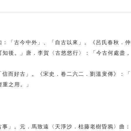
。如：「古今中外」、「自古以來」。《呂氏春秋．
可知後。」唐．李賀〈古悠悠行〉：「今古何處盡
、「信而好古」。《宋史．卷二六二．劉溫叟傳》：
輕重之用。」
。
「古事」。元．馬致遠〈天淨沙．枯藤老樹昏鴉〉曲