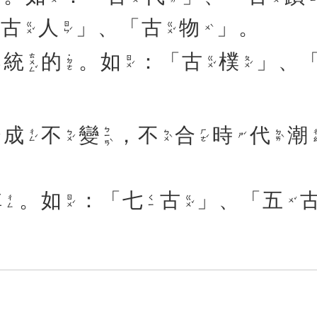
「
古
人
」、「
古
物
」。
ㄍㄨˇ
ㄖㄣˊ
ㄍㄨˇ
ㄨˋ
統
的
。
如
：「
古
樸
」、
ㄊㄨㄥˇ
˙ㄉㄜ
ㄖㄨˊ
ㄍㄨˇ
ㄆㄨˊ
成
不
變
，
不
合
時
代
潮
ㄅㄧㄢˋ
ㄔㄥˊ
ㄅㄨˊ
ㄅㄨˋ
ㄏㄜˊ
ㄉㄞˋ
ㄔㄠ
ㄕˊ
稱
。
如
：「
七
古
」、「
五
ㄖㄨˊ
ㄍㄨˇ
ㄔㄥ
ㄑㄧ
ㄨˇ