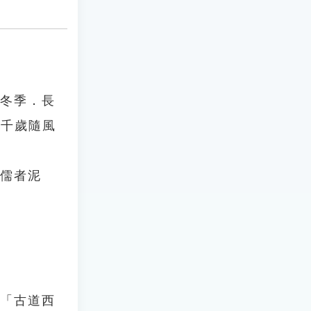
仲冬季．長
，千歲隨風
「儒者泥
：「古道西