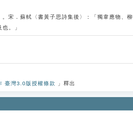
」
古」。宋．蘇軾〈書黃子思詩集後〉：「獨韋應物、
及也。」
作 臺灣3.0版授權條款
」釋出