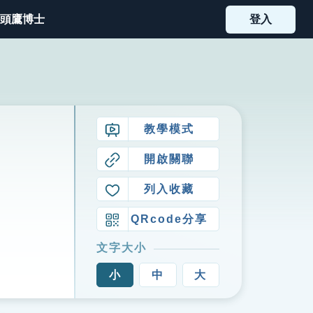
頭鷹博士
登入
教學模式
開啟關聯
列入收藏
QRcode分享
文字大小
小
中
大