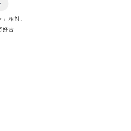
Settings
今」相對。
而好古