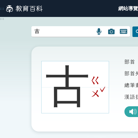
跳
網站導覽
:::
到
主
:::
要
內
語
圖
開
容
言
片
啟
搜
搜
鍵
尋
尋
盤
圖
圖
圖
部首
古
示
示
示
部首
ㄍ
總筆
ˇ
ㄨ
漢語