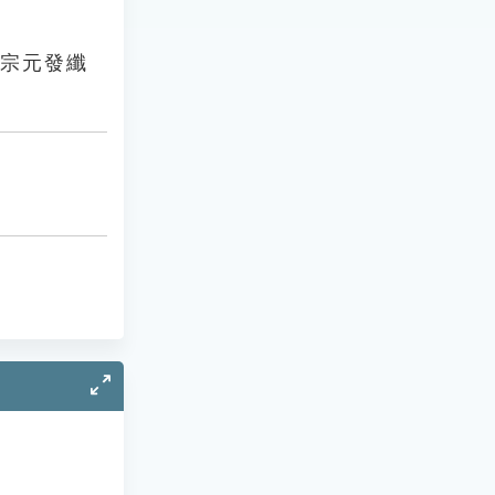
柳宗元發纖