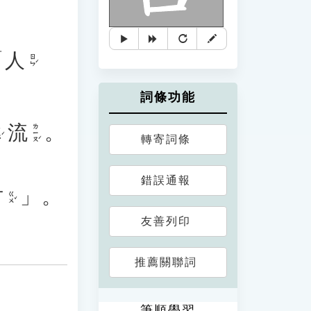
「
人
ㄖㄣˊ
詞條功能
流
。
ㄌㄧㄡˊ
ˊ
轉寄詞條
錯誤通報
古
」。
ㄍㄨˇ
友善列印
推薦關聯詞
筆順學習