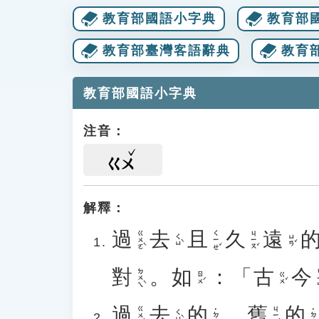
教育部國語小字典
教育部
教育部臺灣客語辭典
教育
教育部國語小字典
注音：
ㄍㄨ
解釋：
過
去
且
久
遠
ㄍㄨㄛˋ
ㄑㄧㄝˇ
ㄐㄧㄡˇ
ㄑㄩˋ
ㄩㄢˇ
對
。
如
：「
古
今
ㄉㄨㄟˋ
ㄐ
ㄖㄨˊ
ㄍㄨˇ
過
去
的
、
舊
的
ㄍㄨㄛˋ
ㄐㄧㄡˋ
˙ㄉㄜ
˙ㄉㄜ
ㄑㄩˋ