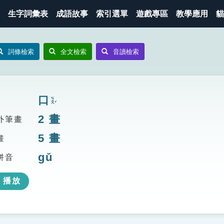
生字詞彙表
成語故事
索引選單
遊戲專區
教學應用
貓
詞條檢索
全文檢索
音讀檢索
口
ㄎㄡˇ
2
畫
外筆畫
5
畫
畫
gǔ
拼音
播放